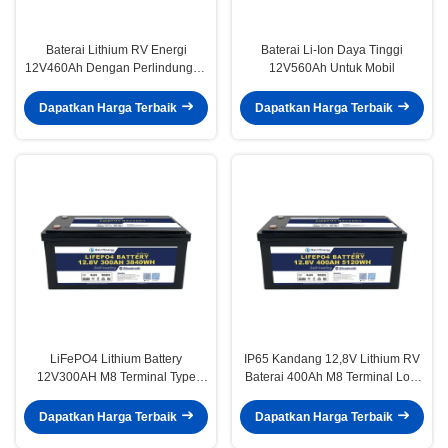
Baterai Lithium RV Energi
Baterai Li-Ion Daya Tinggi
12V460Ah Dengan Perlindungan
12V560Ah Untuk Mobil
Over dan Under Voltage
Dapatkan Harga Terbaik
Dapatkan Harga Terbaik
LiFePO4 Lithium Battery
IP65 Kandang 12,8V Lithium RV
12V300AH M8 Terminal Type
Baterai 400Ah M8 Terminal Low
30kg 14.6V Perlindungan Over
Self Discharge 3% Per Bulan
Voltage
Dapatkan Harga Terbaik
Dapatkan Harga Terbaik