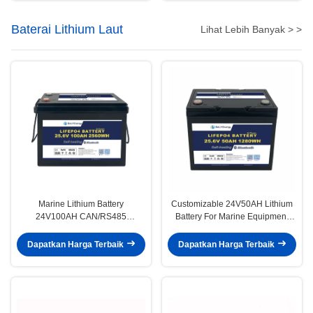
Baterai Lithium Laut
Lihat Lebih Banyak > >
Marine Lithium Battery
Customizable 24V50AH Lithium
24V100AH CAN/RS485
Battery For Marine Equipment
Communication For Marine
50A Discharge Current And 12KG
Applications And Vessels
Weight
Dapatkan Harga Terbaik
Dapatkan Harga Terbaik