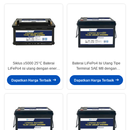
ulang
Siklus ≥5000 25°C Baterai
Baterai LiFePo4 Isi Ulang Tipe
LiFePo4 isi ulang dengan energi
Terminal SAE M8 dengan
Wh 2304 dan arus muatan terus
Perlindungan Hubung Singkat
menerus maksimum A 200
dan Pelepasan Diri Rendah
Dapatkan Harga Terbaik
Dapatkan Harga Terbaik