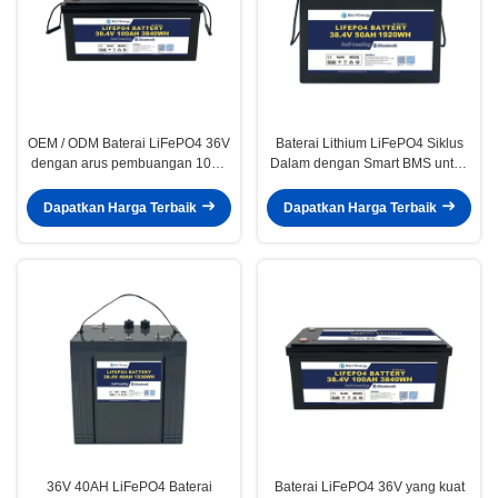
OEM / ODM Baterai LiFePO4 36V
Baterai Lithium LiFePO4 Siklus
dengan arus pembuangan 100A
Dalam dengan Smart BMS untuk
untuk aplikasi laut bertenaga
Energi Terbarukan Laut / Kapal
tinggi
36V 50AH
Dapatkan Harga Terbaik
Dapatkan Harga Terbaik
36V 40AH LiFePO4 Baterai
Baterai LiFePO4 36V yang kuat