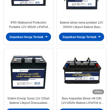
IP65 Waterproof Protection
Baterai tahan lama portabel 12V
Portable 12V 460Ah LiFePo4
300AH Lifepo4 Baterai Baru
Baterai Umur Panjang Untuk
Kelas A Sel Hidup siklus panjang
Mobil
Dapatkan Harga Terbaik
Dapatkan Harga Terbaik
Video
Sistem Energi Surya 12v 105ah
Baru Kapasitas Besar H8 DIN
Baterai Lifepo4 Disesuaikan
12V180Ah Baterai LiFePO4 Isi
Dengan Antarmuka CAN RS485
ulang Untuk RV Camper