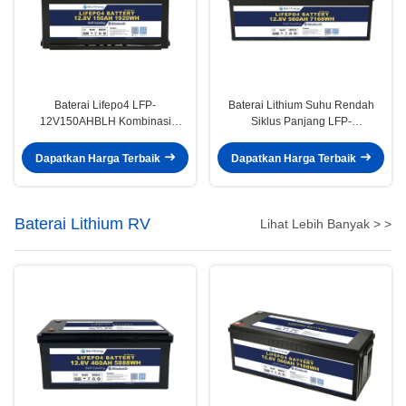
Baterai Lifepo4 LFP-
Baterai Lithium Suhu Rendah
12V150AHBLH Kombinasi
Siklus Panjang LFP-
Sempurna Antara Daya dan
12V560AHBLH Dalam Arus
Portabilitas
Pelepasan 100A Dengan 5000
Dapatkan Harga Terbaik
Dapatkan Harga Terbaik
Siklus
Baterai Lithium RV
Lihat Lebih Banyak > >