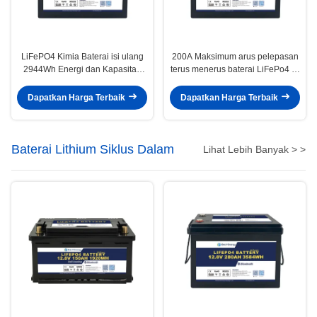
LiFePO4 Kimia Baterai isi ulang
200A Maksimum arus pelepasan
2944Wh Energi dan Kapasitas
terus menerus baterai LiFePo4 isi
Tinggi dengan <3% Per Bulan
ulang untuk dan -20-60 °C suhu
pelepasan
Dapatkan Harga Terbaik
Dapatkan Harga Terbaik
Baterai Lithium Siklus Dalam
Lihat Lebih Banyak > >