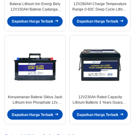
Baterai Lithium Ion Energi Bely
12V280AH Charge Temperature
12V150AH Baterai Cadangan
Range 0-60C Deep Cycle Lithium
Lithium Ion Untuk RV Off-Road
Battery With And 100A
Solar
Recommend Charge Current
Dapatkan Harga Terbaik
Dapatkan Harga Terbaik
Kenyamanan Baterai Siklus Jauh
12V230Ah Rated Capacity
Lithium Iron Phosphate 12v
Lithium Batterie 3 Years Guaranty
120Ah
Product Guaranteed For RV
Camper
Dapatkan Harga Terbaik
Dapatkan Harga Terbaik