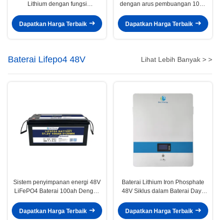
Lithium dengan fungsi
dengan arus pembuangan 100A
komunikasi termasuk untuk Golf
untuk aplikasi laut bertenaga
Carts
tinggi
Dapatkan Harga Terbaik
Dapatkan Harga Terbaik
Baterai Lifepo4 48V
Lihat Lebih Banyak > >
Sistem penyimpanan energi 48V
Baterai Lithium Iron Phosphate
LiFePO4 Baterai 100ah Dengan
48V Siklus dalam Baterai Daya
arus debit maksimum 100A Dan
Dinding Umur Siklus Panjang
Bluetooth opsional
Dapatkan Harga Terbaik
Dapatkan Harga Terbaik