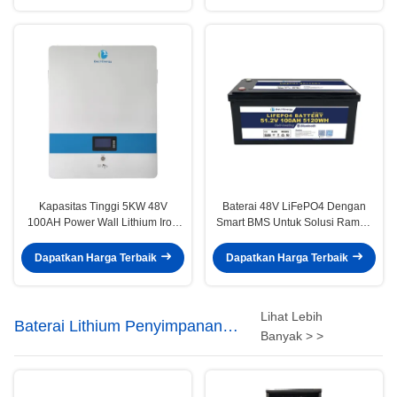
Kapasitas Tinggi 5KW 48V
Baterai 48V LiFePO4 Dengan
100AH Power Wall Lithium Iron
Smart BMS Untuk Solusi Ramah
Phosphate Battery dengan
Lingkungan
Opsional Bluetooth Rated
Dapatkan Harga Terbaik
Dapatkan Harga Terbaik
Kapasitas 100Ah
Lihat Lebih
Baterai Lithium Penyimpanan
Banyak > >
Energi