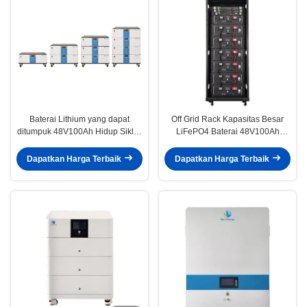
Baterai Lithium yang dapat
Off Grid Rack Kapasitas Besar
ditumpuk 48V100Ah Hidup Siklus
LiFePO4 Baterai 48V100Ah
Panjang Untuk Sistem
Untuk Sistem Penyimpanan
Penyimpanan Energi Rumah
Energi
Dapatkan Harga Terbaik
Dapatkan Harga Terbaik