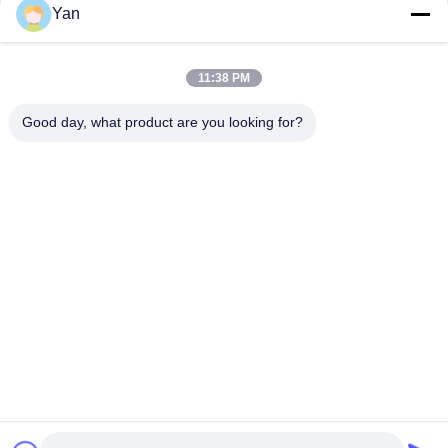
Media Sosial
Yan
11:38 PM
Kontak Cepat
Good day, what product are you looking for?
TEL:
86-20-82038494
Surel
sales@szbely.com
Alamat :
4/F, Gedung No. 1, Taman Industri HuaWei KeGu, Kota
Dalingshan, Dongguan, Guangdong, Cina. PC: 523000
Kebijakan pribadi
|
Sitemap
Cina Kualitas Baik Baterai 12V LiFePO4 Pemasok. Hak Cipta ©
2021-2026 Shenzhen Bely Energy Technology Co., Ltd. . Seluruh