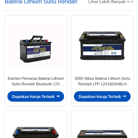
Baterai Lithium Suhu Rendah
Lihat Lebih Banyak > >
Elemen Pemanas Baterai Lithium
5000 Siklus Baterai Lithium Suhu
Suhu Rendah Bluetooth 12V
Rendah LFP-12V180AHBLH
100AH ​​Isi Ulang
LiFePO4 Untuk Daya Bertahan
Lama
Dapatkan Harga Terbaik
Dapatkan Harga Terbaik