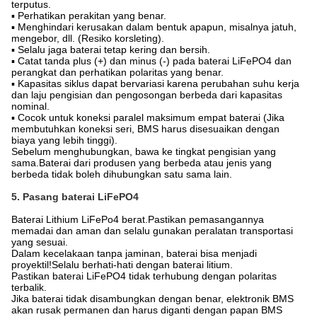
terputus.
▪ Perhatikan perakitan yang benar.
▪ Menghindari kerusakan dalam bentuk apapun, misalnya jatuh,
mengebor, dll. (Resiko korsleting).
▪ Selalu jaga baterai tetap kering dan bersih.
▪ Catat tanda plus (+) dan minus (-) pada baterai LiFePO4 dan
perangkat dan perhatikan polaritas yang benar.
▪ Kapasitas siklus dapat bervariasi karena perubahan suhu kerja
dan laju pengisian dan pengosongan berbeda dari kapasitas
nominal.
▪ Cocok untuk koneksi paralel maksimum empat baterai (Jika
membutuhkan koneksi seri, BMS harus disesuaikan dengan
biaya yang lebih tinggi).
Sebelum menghubungkan, bawa ke tingkat pengisian yang
sama.Baterai dari produsen yang berbeda atau jenis yang
berbeda tidak boleh dihubungkan satu sama lain.
5. Pasang baterai LiFePO4
Baterai Lithium LiFePo4 berat.Pastikan pemasangannya
memadai dan aman dan selalu gunakan peralatan transportasi
yang sesuai.
Dalam kecelakaan tanpa jaminan, baterai bisa menjadi
proyektil!Selalu berhati-hati dengan baterai litium.
Pastikan baterai LiFePO4 tidak terhubung dengan polaritas
terbalik.
Jika baterai tidak disambungkan dengan benar, elektronik BMS
akan rusak permanen dan harus diganti dengan papan BMS