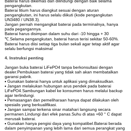
Baterai harus dikemas dan dilindungi dengan baik selama
pengangkutan.
Baterai litium harus diangkut sesuai dengan aturan
pengangkutan, ini harus selalu diikuti (kode pengangkutan
UN3480 / UN38.3).
Jangan pernah mengangkat baterai pada terminalnya, hanya
pada pegangannya.
Baterai harus disimpan dalam suhu dari -10 hingga + 30
℃.Selama pengangkutan, baterai harus terisi sekitar 50-60%.
Baterai harus diisi setiap tiga bulan sekali agar tetap aktif agar
selalu berfungsi maksimal
4. Instruksi penting
Jangan buka baterai LiFePO4 tanpa berkonsultasi dengan
dealer.Pembukaan baterai yang tidak sah akan membatalkan
garansi pabrik.
▪ Gunakan baterai hanya untuk aplikasi yang dimaksudkan.
▪ Jangan melakukan hubungan arus pendek pada baterai
LiFePO4.Sambungan kabel ke konsumen harus melalui backup
agar terlindungi.
▪ Pemasangan dan pemeliharaan hanya dapat dilakukan oleh
spesialis yang berkualifikasi.
▪ Jangan sampai terkena sinar matahari langsung secara
permanen.Lindungi dari efek panas.Suhu di atas +60 ° C dapat
merusak baterai.
▪ Gunakan hanya pengisi daya yang kompatibel.Baterai berada
dalam penyimpanan yang lebih lama dari semua perangkat yang