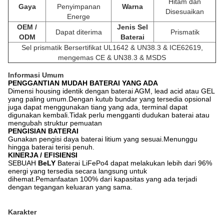
Hitam dan
Gaya
Penyimpanan
Warna
Disesuaikan
Energe
OEM /
Jenis Sel
Dapat diterima
Prismatik
ODM
Baterai
Sel prismatik
Bersertifikat UL1642 & UN38.3 & ICE62619,
mengemas CE & UN38.3 & MSDS
Informasi Umum
PENGGANTIAN MUDAH BATERAI YANG ADA
Dimensi housing identik dengan baterai AGM, lead acid atau GEL
yang paling umum.Dengan kutub bundar yang tersedia opsional
juga dapat menggunakan tiang yang ada, terminal dapat
digunakan kembali.Tidak perlu mengganti dudukan baterai atau
mengubah struktur pemuatan
PENGISIAN BATERAI
Gunakan pengisi daya baterai litium yang sesuai.Menunggu
hingga baterai terisi penuh.
KINERJA / EFISIENSI
SEBUAH
BeLY
Baterai LiFePo4 dapat melakukan lebih dari 96%
energi yang tersedia secara langsung untuk
dihemat.Pemanfaatan 100% dari kapasitas yang ada terjadi
dengan tegangan keluaran yang sama.
Karakter