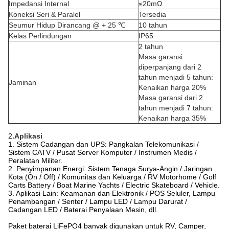
Impedansi Internal
≤20mΩ
Koneksi Seri & Paralel
Tersedia
Seumur Hidup Dirancang @ + 25 ℃
10 tahun
Kelas Perlindungan
IP65
2 tahun
Masa garansi
diperpanjang dari 2
tahun menjadi 5 tahun:
Jaminan
Kenaikan harga 20%
Masa garansi dari 2
tahun menjadi 7 tahun:
Kenaikan harga 35%
2
.Aplikasi
1. Sistem Cadangan dan UPS: Pangkalan Telekomunikasi /
Sistem CATV / Pusat Server Komputer / Instrumen Medis /
Peralatan Militer.
2. Penyimpanan Energi: Sistem Tenaga Surya-Angin / Jaringan
Kota (On / Off) / Komunitas dan Keluarga / RV Motorhome / Golf
Carts Battery / Boat Marine Yachts / Electric Skateboard / Vehicle.
3. Aplikasi Lain: Keamanan dan Elektronik / POS Seluler, Lampu
Penambangan / Senter / Lampu LED / Lampu Darurat /
Cadangan LED / Baterai Penyalaan Mesin, dll.
Paket baterai LiFePO4 banyak digunakan untuk RV, Camper,