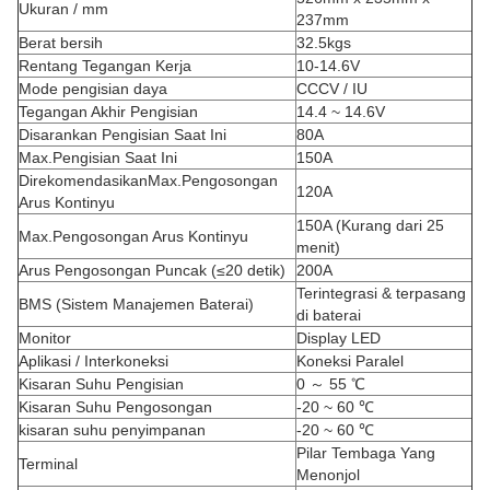
Ukuran / mm
237mm
Berat bersih
32.5kgs
Rentang Tegangan Kerja
10-14.6V
Mode pengisian daya
CCCV / IU
Tegangan Akhir Pengisian
14.4 ~ 14.6V
Disarankan Pengisian Saat Ini
80A
Max.Pengisian Saat Ini
150A
Direkomendasikan
Max.Pengosongan
120A
Arus Kontinyu
150A (Kurang dari 25
Max.Pengosongan Arus Kontinyu
menit)
Arus Pengosongan Puncak (≤20 detik)
200A
Terintegrasi & terpasang
BMS (Sistem Manajemen Baterai)
di baterai
Monitor
Display LED
Aplikasi / Interkoneksi
Koneksi Paralel
Kisaran Suhu Pengisian
0 ～ 55 ℃
Kisaran Suhu Pengosongan
-20 ~ 60 ℃
kisaran suhu penyimpanan
-20 ~ 60 ℃
Pilar Tembaga Yang
Terminal
Menonjol