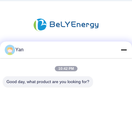
Media Sosial
Yan
10:42 PM
Kontak Cepat
Good day, what product are you looking for?
TEL:
86-20-82038494
Surel
sales@szbely.com
Alamat :