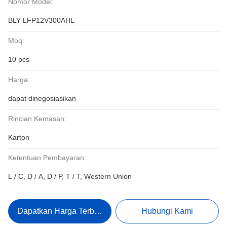
Nomor Model:
BLY-LFP12V300AHL
Moq:
10 pcs
Harga:
dapat dinegosiasikan
Rincian Kemasan:
Karton
Ketentuan Pembayaran:
L / C, D / A, D / P, T / T, Western Union
Dapatkan Harga Terbaik
Hubungi Kami