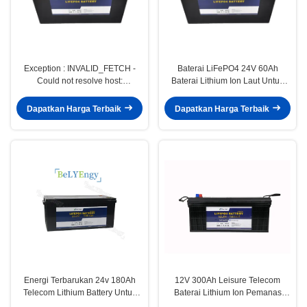
Exception : INVALID_FETCH -
Baterai LiFePO4 24V 60Ah
Could not resolve host:
Baterai Lithium Ion Laut Untuk
translate.google.cn; Unknown
Menara Telekomunikasi
error ip=52.118.0.198
Dapatkan Harga Terbaik
Dapatkan Harga Terbaik
Energi Terbarukan 24v 180Ah
12V 300Ah Leisure Telecom
Telecom Lithium Battery Untuk
Baterai Lithium Ion Pemanas
Peralatan Medis
Bluetooth