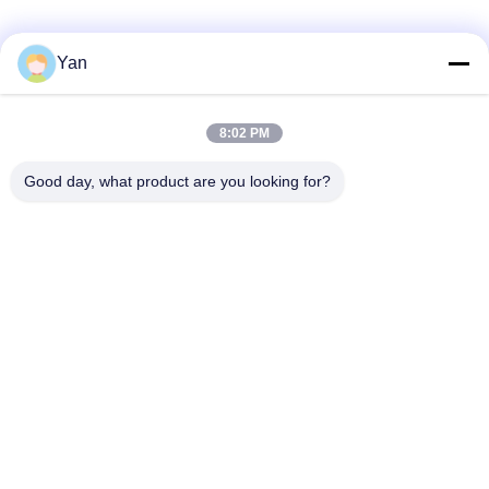
Media Sosial
Yan
8:02 PM
Kontak Cepat
Good day, what product are you looking for?
TEL:
86-20-82038494
Surel
sales@szbely.com
Alamat :
4/F, Gedung No. 1, Taman Industri HuaWei KeGu, Kota
Dalingshan, Dongguan, Guangdong, Cina. PC: 523000
Kebijakan pribadi
|
Sitemap