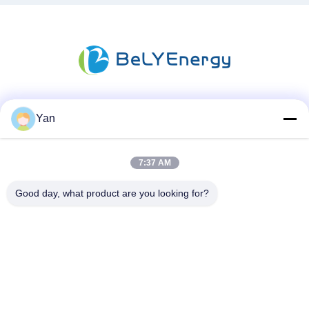
Media Sosial
Yan
7:37 AM
Kontak Cepat
Good day, what product are you looking for?
TEL:
86-20-82038494
Surel
sales@szbely.com
Alamat :