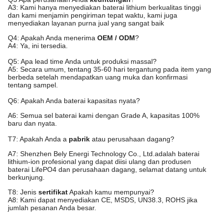
A3: Kami hanya menyediakan baterai lithium berkualitas tinggi
dan kami menjamin pengiriman tepat waktu, kami juga
menyediakan layanan purna jual yang sangat baik
Q4: Apakah Anda menerima
OEM / ODM
?
A4: Ya, ini tersedia.
Q5: Apa lead time Anda untuk produksi massal?
A5: Secara umum, tentang
35
-
60
hari tergantung pada item yang
berbeda setelah mendapatkan uang muka dan konfirmasi
tentang sampel.
Q6: Apakah Anda baterai kapasitas nyata?
A6: Semua sel baterai kami dengan Grade A, kapasitas 100%
baru dan nyata.
T7: Apakah Anda a
pabrik
atau perusahaan dagang?
A7: Shenzhen
Bely
Energi
Technology Co., Ltd.adalah baterai
lithium-ion profesional yang dapat diisi ulang dan produsen
baterai LifePO4
dan perusahaan dagang
, selamat datang untuk
berkunjung.
T8: Jenis
sertifikat
Apakah kamu mempunyai?
A8: Kami dapat menyediakan CE, MSDS, UN38.3, ROHS jika
jumlah pesanan Anda besar.