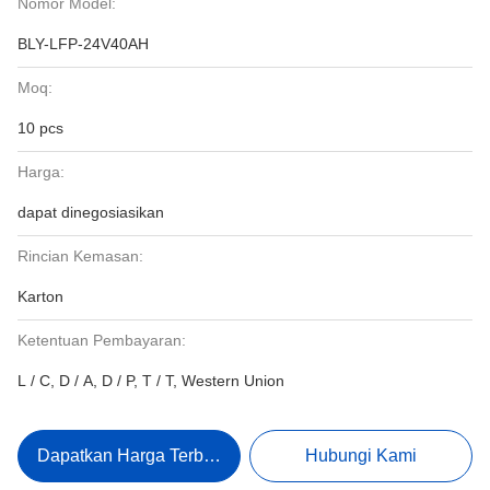
Nomor Model:
BLY-LFP-24V40AH
Moq:
10 pcs
Harga:
dapat dinegosiasikan
Rincian Kemasan:
Karton
Ketentuan Pembayaran:
L / C, D / A, D / P, T / T, Western Union
Dapatkan Harga Terbaik
Hubungi Kami