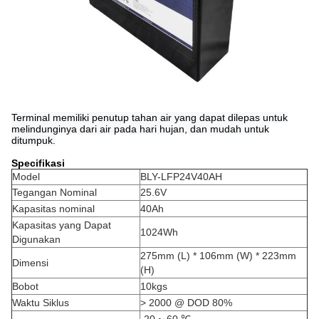
Terminal memiliki penutup tahan air yang dapat dilepas untuk
melindunginya dari air pada hari hujan, dan mudah untuk
ditumpuk.
S
pecifikasi
Model
BLY-LFP24V40AH
Tegangan Nominal
25.6V
Kapasitas nominal
40Ah
Kapasitas yang Dapat
1024Wh
Digunakan
275mm (L) * 106mm (W) * 223mm
Dimensi
(H)
Bobot
10kgs
Waktu Siklus
> 2000 @ DOD 80%