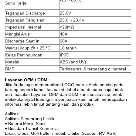
-20 ~ 60 ℃
Suhu Kerja
Tegangan Discharge
25.6V
Tegangan Pengisian
25.6 ~ 29.4V
Impedansi Internal
<20mΩ
Mengisi Arus
40A
Discharge Saat Ini
60A
Waktu Hidup @ + 25 ℃
10 tahun
Kelas Perlindungan
IP65
Mateial
ABS (anti UV)
BMS
Terintegrasi & terpasang di baterai
Layanan OEM / ODM:
Jika Anda ingin menampilkan LOGO merek Anda sendiri pada
barang seperti kabel, tas paket, label atau di mana saja.Tidak
ada masalah.Layanan OEM dan ODM kami selalu siap untuk
melakukannya.Hubungi tim penjualan kami untuk mendapatkan
informasi lebih lanjut tentang kami dan produk.
Aplikasi:
Aplikasi Pendorong Listrik
♦ Baterai Mesin Start
♦ Bus dan Transit Komersial:
E-car, E-bus, Golf troller / mobil, E-bike, Scooter, RV, AGV,