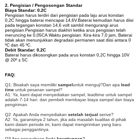
2. Pengisian / Pengosongan Standar
Biaya Standar: 0.2C
Pengisian harus terdiri dari pengisian pada laju arus konstan
0,2C hingga baterai mencapai 14,6V.Baterai kemudian harus diisi
pada tegangan konstan 14,6 volt sambil mengurangi arus
pengisian.Pengisian harus diakhiri ketika arus pengisian telah
meruncing ke 0,05CA.Waktu pengisian: Kira-kira 7,0 jam, Baterai
tidak akan menunjukkan degradasi permanen saat diisi antara 0
ºC dan 45 ºC.
Debit Standar: 0.2C
Baterai harus dikosongkan pada arus konstan 0,2C hingga 10V
@ 20º ± 5C
FAQ:
Q1: Bisakah saya memiliki
sampel
untuk menguji?Dan apa
lead
time
untuk pesanan sampel?
A1: Ya, kami dapat menyediakan sampel, leadtime untuk sampel
adalah 7-1
4
hari. dan pembeli membayar biaya sampel dan biaya
pengiriman.
Q2: Apakah Anda menyediakan
setelah terjual
serive?
A2: Ya, garansinya
2
tahun, jika ada masalah kualitas di pihak
kami dalam periode ini, kami dapat mengirimkan yang baru
sebagai penggantinya.
Q3 Apa perusahaan Anda
keuntungan
?