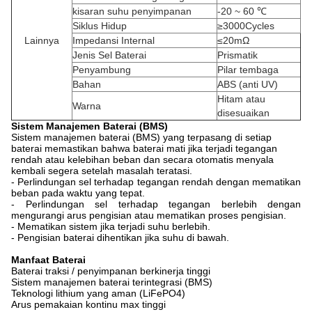
kisaran suhu penyimpanan
-20 ~ 60 ℃
Siklus Hidup
≥3000Cycles
Lainnya
Impedansi Internal
≤20mΩ
Jenis Sel Baterai
Prismatik
Penyambung
Pilar tembaga
Bahan
ABS (anti UV)
Hitam atau
Warna
disesuaikan
Sistem Manajemen Baterai (BMS)
Sistem manajemen baterai (BMS) yang terpasang di setiap
baterai memastikan bahwa baterai mati jika terjadi tegangan
rendah atau kelebihan beban dan secara otomatis menyala
kembali segera setelah masalah teratasi.
- Perlindungan sel terhadap tegangan rendah dengan mematikan
beban pada waktu yang tepat.
- Perlindungan sel terhadap tegangan berlebih dengan
mengurangi arus pengisian atau mematikan proses pengisian.
- Mematikan sistem jika terjadi suhu berlebih.
- Pengisian baterai dihentikan jika suhu di bawah.
Manfaat Baterai
Baterai traksi / penyimpanan berkinerja tinggi
Sistem manajemen baterai terintegrasi (BMS)
Teknologi lithium yang aman (LiFePO4)
Arus pemakaian kontinu max tinggi