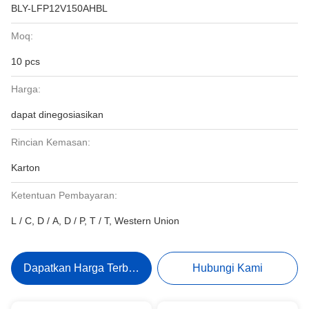
BLY-LFP12V150AHBL
Moq:
10 pcs
Harga:
dapat dinegosiasikan
Rincian Kemasan:
Karton
Ketentuan Pembayaran:
L / C, D / A, D / P, T / T, Western Union
Dapatkan Harga Terbaik
Hubungi Kami