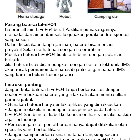
Pasang baterai LiFePO4
Baterai Lithium LiFePo4 berat.Pastikan pemasangannya
memadai dan aman dan selalu gunakan peralatan transportasi
yang sesuai.
Dalam kecelakaan tanpa jaminan, baterai bisa menjadi
proyektil!Selalu berhati-hati dengan baterai litium.
Pastikan baterai LiFePO4 tidak terhubung dengan polaritas
terbalik.
Jika baterai tidak disambungkan dengan benar, elektronik BMS
akan rusak permanen dan harus diganti dengan papan BMS
yang baru.Ini bukan kasus garansi.
Instruksi penting
Jangan buka baterai LiFePO4 tanpa berkonsultasi dengan
dealer.Pembukaan baterai yang tidak sah akan membatalkan
garansi pabrik.
▪ Gunakan baterai hanya untuk aplikasi yang dimaksudkan.
▪ Jangan melakukan hubungan arus pendek pada baterai
LiFePO4.Sambungan kabel ke konsumen harus melalui backup
agar terlindungi.
▪ Pemasangan dan pemeliharaan hanya dapat dilakukan oleh
spesialis yang berkualifikasi.
▪ Jangan sampai terkena sinar matahari langsung secara
permanen.Lindungi dari efek panas.Suhu di atas +60 ° C dapat