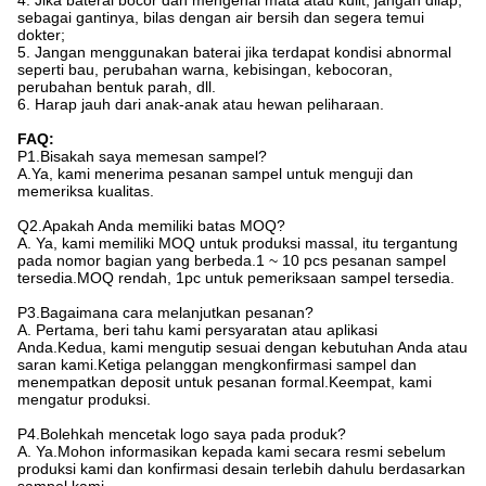
sebagai gantinya, bilas dengan air bersih dan segera temui
dokter;
5. Jangan menggunakan baterai jika terdapat kondisi abnormal
seperti bau, perubahan warna, kebisingan, kebocoran,
perubahan bentuk parah, dll.
6. Harap jauh dari anak-anak atau hewan peliharaan.
FAQ:
P1.Bisakah saya memesan sampel?
A.Ya, kami menerima pesanan sampel untuk menguji dan
memeriksa kualitas.
Q2.Apakah Anda memiliki batas MOQ?
A. Ya, kami memiliki MOQ untuk produksi massal, itu tergantung
pada nomor bagian yang berbeda.1 ~ 10 pcs pesanan sampel
tersedia.MOQ rendah, 1pc untuk pemeriksaan sampel tersedia.
P3.Bagaimana cara melanjutkan pesanan?
A. Pertama, beri tahu kami persyaratan atau aplikasi
Anda.Kedua, kami mengutip sesuai dengan kebutuhan Anda atau
saran kami.Ketiga pelanggan mengkonfirmasi sampel dan
menempatkan deposit untuk pesanan formal.Keempat, kami
mengatur produksi.
P4.Bolehkah mencetak logo saya pada produk?
A. Ya.Mohon informasikan kepada kami secara resmi sebelum
produksi kami dan konfirmasi desain terlebih dahulu berdasarkan
sampel kami.