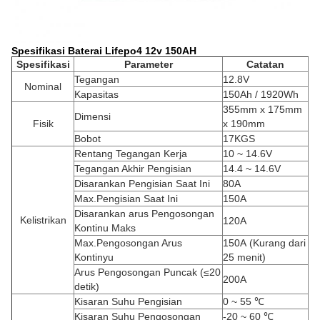
Spesifikasi Baterai Lifepo4 12v 150AH
Spesifikasi
Parameter
Catatan
Tegangan
12.8V
Nominal
Kapasitas
150Ah / 1920Wh
355mm x 175mm
Dimensi
Fisik
x 190mm
Bobot
17KGS
Rentang Tegangan Kerja
10 ~ 14.6V
Tegangan Akhir Pengisian
14.4 ~ 14.6V
Disarankan Pengisian Saat Ini
80A
Max.Pengisian Saat Ini
150A
Disarankan arus Pengosongan
Kelistrikan
120A
Kontinu Maks
Max.Pengosongan Arus
150A
(Kurang dari
Kontinyu
25 menit)
Arus Pengosongan Puncak (≤20
200A
detik)
Kisaran Suhu Pengisian
0 ~ 55 ℃
Kisaran Suhu Pengosongan
-20 ~ 60 ℃