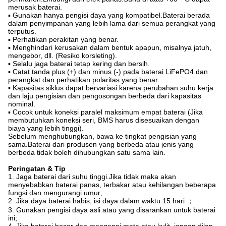
merusak baterai.
▪ Gunakan hanya pengisi daya yang kompatibel.Baterai berada
dalam penyimpanan yang lebih lama dari semua perangkat yang
terputus.
▪ Perhatikan perakitan yang benar.
▪ Menghindari kerusakan dalam bentuk apapun, misalnya jatuh,
mengebor, dll. (Resiko korsleting).
▪ Selalu jaga baterai tetap kering dan bersih.
▪ Catat tanda plus (+) dan minus (-) pada baterai LiFePO4 dan
perangkat dan perhatikan polaritas yang benar.
▪ Kapasitas siklus dapat bervariasi karena perubahan suhu kerja
dan laju pengisian dan pengosongan berbeda dari kapasitas
nominal.
▪ Cocok untuk koneksi paralel maksimum empat baterai (Jika
membutuhkan koneksi seri, BMS harus disesuaikan dengan
biaya yang lebih tinggi).
Sebelum menghubungkan, bawa ke tingkat pengisian yang
sama.Baterai dari produsen yang berbeda atau jenis yang
berbeda tidak boleh dihubungkan satu sama lain.
Peringatan & Tip
1. Jaga baterai dari suhu tinggi.Jika tidak maka akan
menyebabkan baterai panas, terbakar atau kehilangan beberapa
fungsi dan mengurangi umur;
2. Jika daya baterai habis, isi daya dalam waktu 15 hari ；
3. Gunakan pengisi daya asli atau yang disarankan untuk baterai
ini;
4. Jika baterai bocor dan mengenai mata atau kulit, jangan dilap,