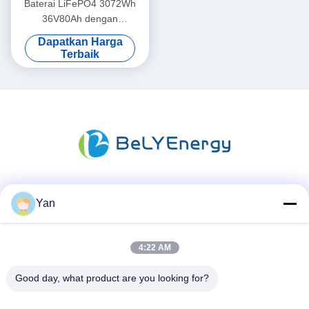
Baterai LiFePO4 3072Wh
36V80Ah dengan
perlindungan superior untuk
Dapatkan Harga
perahu
Terbaik
Media Sosial
Yan
4:22 AM
Kontak Cepat
Good day, what product are you looking for?
TEL: