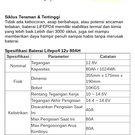
Siklus Teraman & Tertinggi
Tidak ada kebocoran, asap berbahaya, atau potensi ancaman
ledakan, baterai LiFEPO4 memiliki stabilitas termal dan kimia
yang lebih baik.Lebih dari 3000 siklus, juga sel mampu
memberikan daya hampir penuh sampai habis tanpa merusak
baterai.
Spesifikasi Baterai Lifepo4 12v 80AH
Spesifikasi
Parameter
Catatan
Tegangan
12.8V
Nominal
Kapasitas
80Ah / 1024Wh
355mm x 175mm x
Dimensi
Fisik
190mm
Bobot
10KGS
Rentang Tegangan Kerja
10 ~ 14.6V
Tegangan Akhir Pengisian
14.4 ~ 14.6V
Disarankan Pengisian Saat
40A
Kelistrikan
Ini
Max.Pengisian Saat Ini
80A
Max.Pengosongan Arus
80A
Kontinyu