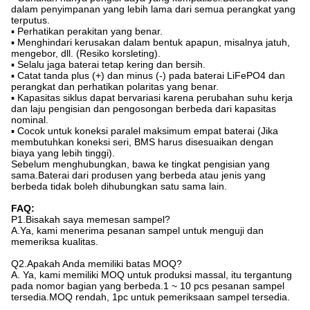
dalam penyimpanan yang lebih lama dari semua perangkat yang
terputus.
▪ Perhatikan perakitan yang benar.
▪ Menghindari kerusakan dalam bentuk apapun, misalnya jatuh,
mengebor, dll. (Resiko korsleting).
▪ Selalu jaga baterai tetap kering dan bersih.
▪ Catat tanda plus (+) dan minus (-) pada baterai LiFePO4 dan
perangkat dan perhatikan polaritas yang benar.
▪ Kapasitas siklus dapat bervariasi karena perubahan suhu kerja
dan laju pengisian dan pengosongan berbeda dari kapasitas
nominal.
▪ Cocok untuk koneksi paralel maksimum empat baterai (Jika
membutuhkan koneksi seri, BMS harus disesuaikan dengan
biaya yang lebih tinggi).
Sebelum menghubungkan, bawa ke tingkat pengisian yang
sama.Baterai dari produsen yang berbeda atau jenis yang
berbeda tidak boleh dihubungkan satu sama lain.
FAQ:
P1.Bisakah saya memesan sampel?
A.Ya, kami menerima pesanan sampel untuk menguji dan
memeriksa kualitas.
Q2.Apakah Anda memiliki batas MOQ?
A. Ya, kami memiliki MOQ untuk produksi massal, itu tergantung
pada nomor bagian yang berbeda.1 ~ 10 pcs pesanan sampel
tersedia.MOQ rendah, 1pc untuk pemeriksaan sampel tersedia.