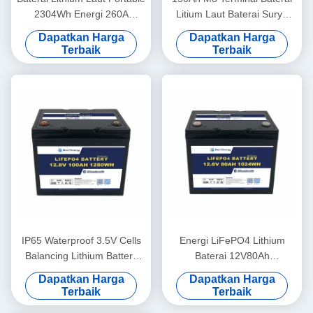
2304Wh Energi 260A
Litium Laut Baterai Surya
Puncakan Puncak
12,8V ABS Case
Dapatkan Harga
Dapatkan Harga
12.8V180Ah
Terbaik
Terbaik
IP65 Waterproof 3.5V Cells
Energi LiFePO4 Lithium
Balancing Lithium Battery
Baterai 12V80Ah
12V100Ah Baterai Surya
Perlindungan Over Voltage
Dapatkan Harga
Dapatkan Harga
Lithium
14,6V
Terbaik
Terbaik