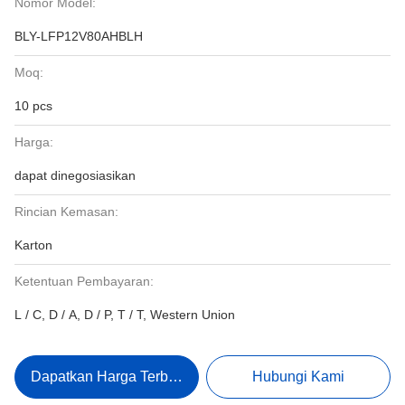
Nomor Model:
BLY-LFP12V80AHBLH
Moq:
10 pcs
Harga:
dapat dinegosiasikan
Rincian Kemasan:
Karton
Ketentuan Pembayaran:
L / C, D / A, D / P, T / T, Western Union
Dapatkan Harga Terbaik
Hubungi Kami