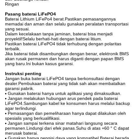
Ringan
Pasang baterai LiFePO4
Baterai Lithium LiFePo4 berat.Pastikan pemasangannya
memadai dan aman dan selalu gunakan peralatan transportasi
yang sesuai.
Dalam kecelakaan tanpa jaminan, baterai bisa menjadi
proyektil!Selalu berhati-hati dengan baterai litium.
Pastikan baterai LiFePO4 tidak terhubung dengan polaritas
terbalik.
Jika baterai tidak disambungkan dengan benar, elektronik BMS
akan rusak permanen dan harus diganti dengan papan BMS
yang baru.Ini bukan kasus garansi.
Instruksi penting
Jangan buka baterai LiFePO4 tanpa berkonsultasi dengan
dealer.Pembukaan baterai yang tidak sah akan membatalkan
garansi pabrik.
▪ Gunakan baterai hanya untuk aplikasi yang dimaksudkan.
▪ Jangan melakukan hubungan arus pendek pada baterai
LiFePO4.Sambungan kabel ke konsumen harus melalui backup
agar terlindungi.
▪ Pemasangan dan pemeliharaan hanya dapat dilakukan oleh
spesialis yang berkualifikasi.
▪ Jangan sampai terkena sinar matahari langsung secara
permanen.Lindungi dari efek panas.Suhu di atas +60 ° C dapat
merusak baterai.
▪ Gunakan hanya pengisi daya yang kompatibel.Baterai berada