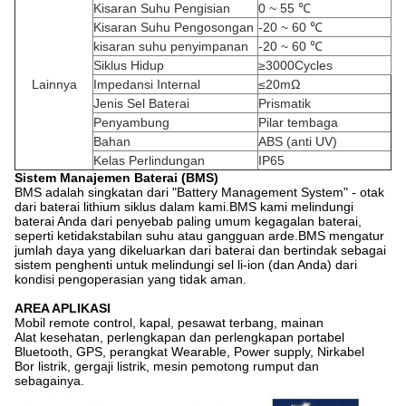
Kisaran Suhu Pengisian
0 ~ 55 ℃
Kisaran Suhu Pengosongan
-20 ~ 60 ℃
kisaran suhu penyimpanan
-20 ~ 60 ℃
Siklus Hidup
≥3000Cycles
Lainnya
Impedansi Internal
≤20mΩ
Jenis Sel Baterai
Prismatik
Penyambung
Pilar tembaga
Bahan
ABS (anti UV)
Kelas Perlindungan
IP65
Sistem Manajemen Baterai (BMS)
BMS adalah singkatan dari "Battery Management System" - otak
dari baterai lithium siklus dalam kami.BMS kami melindungi
baterai Anda dari penyebab paling umum kegagalan baterai,
seperti ketidakstabilan suhu atau gangguan arde.BMS mengatur
jumlah daya yang dikeluarkan dari baterai dan bertindak sebagai
sistem penghenti untuk melindungi sel li-ion (dan Anda) dari
kondisi pengoperasian yang tidak aman.
AREA APLIKASI
Mobil remote control, kapal, pesawat terbang, mainan
Alat kesehatan, perlengkapan dan perlengkapan portabel
Bluetooth, GPS, perangkat Wearable, Power supply, Nirkabel
Bor listrik, gergaji listrik, mesin pemotong rumput dan
sebagainya.