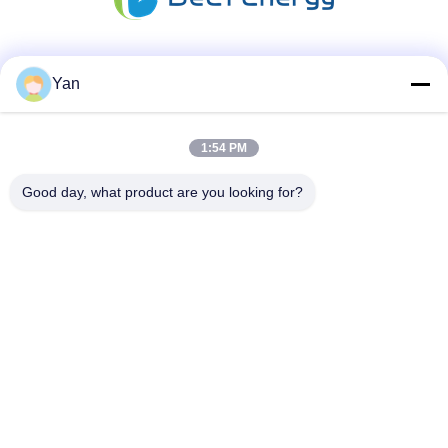
Media Sosial
Yan
1:54 PM
Kontak Cepat
Good day, what product are you looking for?
TEL:
86-20-82038494
Surel
sales@szbely.com
Alamat :
4/F, Gedung No. 1, Taman Industri HuaWei KeGu, Kota
Dalingshan, Dongguan, Guangdong, Cina. PC: 523000