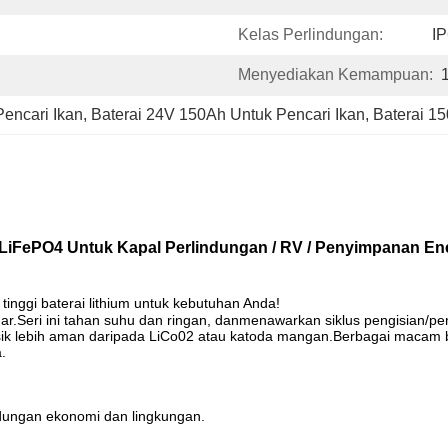
Kelas Perlindungan:
I
Menyediakan Kemampuan:
encari Ikan
, 
Baterai 24V 150Ah Untuk Pencari Ikan
, 
Baterai 1
4V LiFePO4 Untuk Kapal Perlindungan / RV / Penyimpanan En
inggi baterai lithium untuk kebutuhan Anda!
ar.Seri ini tahan suhu dan ringan, dan
menawarkan siklus pengisian/pen
k lebih aman daripada LiCo02 atau katoda mangan.Berbagai macam bat
.
indungan ekonomi dan lingkungan.