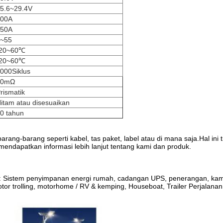
5.6~29.4V
100A
150A
~55
-20~60℃
-20~60℃
000Siklus
50mΩ
rismatik
itam atau disesuaikan
0 tahun
rang-barang seperti kabel, tas paket, label atau di mana saja.Hal i
endapatkan informasi lebih lanjut tentang kami dan produk.
kut: Sistem penyimpanan energi rumah, cadangan UPS, penerangan, kamer
tor trolling, motorhome / RV & kemping, Houseboat, Trailer Perjalanan