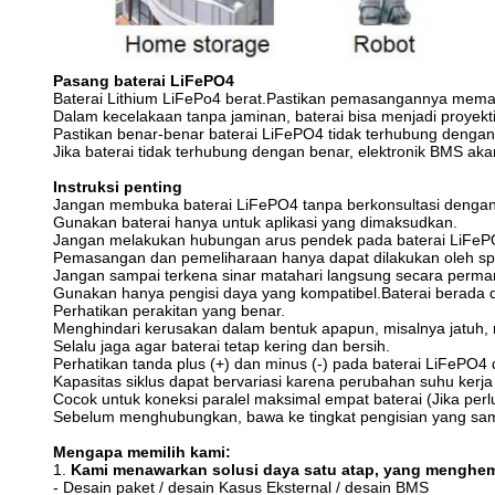
Pasang baterai LiFePO4
Baterai Lithium LiFePo4 berat.Pastikan pemasangannya memad
Dalam kecelakaan tanpa jaminan, baterai bisa menjadi proyektil!
Pastikan benar-benar baterai LiFePO4 tidak terhubung dengan p
Jika baterai tidak terhubung dengan benar, elektronik BMS ak
Instruksi penting
Jangan membuka baterai LiFePO4 tanpa berkonsultasi dengan 
Gunakan baterai hanya untuk aplikasi yang dimaksudkan.
Jangan melakukan hubungan arus pendek pada baterai LiFePO
Pemasangan dan pemeliharaan hanya dapat dilakukan oleh spesi
Jangan sampai terkena sinar matahari langsung secara perman
Gunakan hanya pengisi daya yang kompatibel.Baterai berada 
Perhatikan perakitan yang benar.
Menghindari kerusakan dalam bentuk apapun, misalnya jatuh, me
Selalu jaga agar baterai tetap kering dan bersih.
Perhatikan tanda plus (+) dan minus (-) pada baterai LiFePO4 
Kapasitas siklus dapat bervariasi karena perubahan suhu kerj
Cocok untuk koneksi paralel maksimal empat baterai (Jika perlu
Sebelum menghubungkan, bawa ke tingkat pengisian yang sama.
Mengapa memilih kami:
1.
Kami menawarkan solusi daya satu atap, yang menghem
- Desain paket / desain Kasus Eksternal / desain BMS