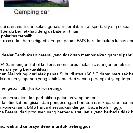
ai dan aman dan selalu gunakan peralatan transportasi yang sesuai.
Selalu berhati-hati dengan baterai lithium.
olaritas terbalik.
an rusak dan harus diganti dengan papan BMS baru.Ini bukan kasus gar
dealer.Pembukaan baterai yang tidak sah membatalkan garansi pabri
4.Sambungan kabel ke konsumen harus melalui cadangan untuk dilin
alis yang berkualifikasi.
en.Melindungi dari efek panas.Suhu di atas +60 ° C dapat merusak ba
dalam penyimpanan yang lebih lama dari semua perangkat yang terput
ngebor, dll. (Risiko korsleting).
dan perangkat dan perhatikan polaritas yang benar.
a dan tingkat pengisian dan pengosongan berbeda dari kapasitas nomin
 koneksi seri, BMS harus disesuaikan dengan biaya lebih tinggi).
Baterai dari produsen yang berbeda atau jenis yang berbeda tidak b
at waktu dan biaya desain untuk pelanggan: