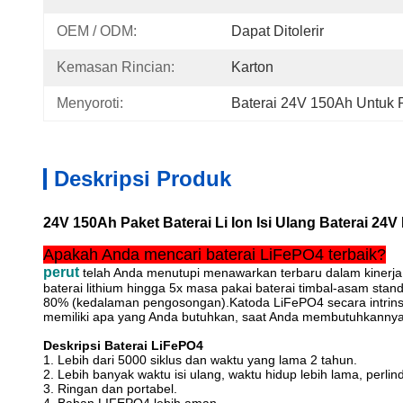
OEM / ODM:
Dapat Ditolerir
Kemasan Rincian:
Karton
Menyoroti:
Baterai 24V 150Ah Untuk P
Deskripsi Produk
24V 150Ah Paket Baterai Li Ion Isi Ulang Baterai 2
Apakah Anda mencari baterai LiFePO4 terbaik?
perut
telah Anda menutupi menawarkan terbaru dalam kinerja t
baterai lithium hingga 5x masa pakai baterai timbal-asam stand
80% (kedalaman pengosongan).Katoda LiFePO4 secara intrinsi
memiliki apa yang Anda butuhkan, saat Anda membutuhkannya
Deskripsi Baterai LiFePO4
1. Lebih dari 5000 siklus dan waktu yang lama 2 tahun.
2. Lebih banyak waktu isi ulang, waktu hidup lebih lama, perl
3. Ringan dan portabel.