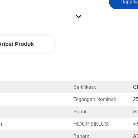
Dapatka
ripsi Produk
Sertifikasi:
C
Tegangan Nominal:
2
Bobot:
S
m
HIDUP SIKLUS:
>
Bahan:
AB