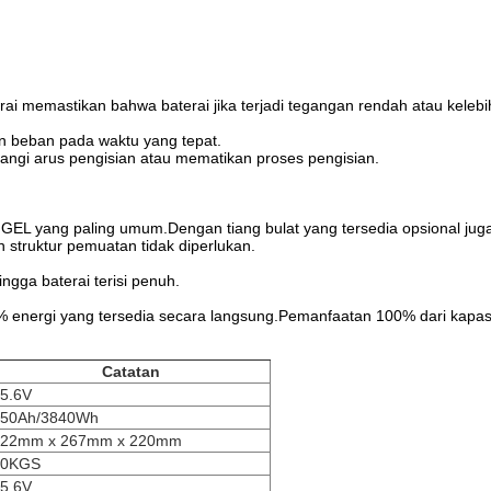
rai memastikan bahwa baterai jika terjadi tegangan rendah atau kele
n beban pada waktu yang tepat.
angi arus pengisian atau mematikan proses pengisian.
u GEL yang paling umum.Dengan tiang bulat yang tersedia opsional ju
struktur pemuatan tidak diperlukan.
ngga baterai terisi penuh.
% energi yang tersedia secara langsung.Pemanfaatan 100% dari kapas
Catatan
5.6V
150Ah/3840Wh
522mm x 267mm x 220mm
40KGS
5.6V