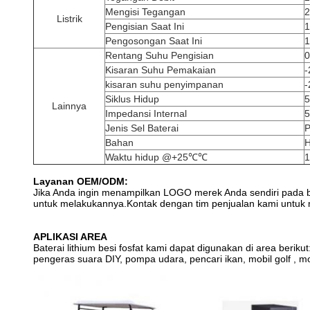
Mengisi Tegangan
2
Listrik
Pengisian Saat Ini
Pengosongan Saat Ini
Rentang Suhu Pengisian
0
Kisaran Suhu Pemakaian
kisaran suhu penyimpanan
Siklus Hidup
5
Lainnya
Impedansi Internal
Jenis Sel Baterai
P
Bahan
H
Waktu hidup @+25℃℃
1
Layanan OEM/ODM:
Jika Anda ingin menampilkan LOGO merek Anda sendiri pada ba
untuk melakukannya.Kontak dengan tim penjualan kami untuk m
APLIKASI AREA
Baterai lithium besi fosfat kami dapat digunakan di area beri
pengeras suara DIY, pompa udara, pencari ikan, mobil golf , mo