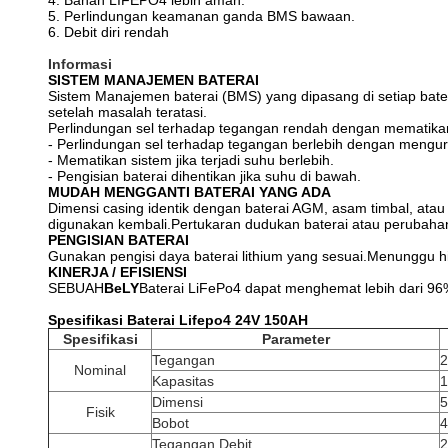
4. Bahan LIFEPO4 lebih aman.
5. Perlindungan keamanan ganda BMS bawaan.
6. Debit diri rendah
Informasi
SISTEM MANAJEMEN BATERAI
Sistem Manajemen baterai (BMS) yang dipasang di setiap bate
setelah masalah teratasi.
Perlindungan sel terhadap tegangan rendah dengan mematika
- Perlindungan sel terhadap tegangan berlebih dengan mengur
- Mematikan sistem jika terjadi suhu berlebih.
- Pengisian baterai dihentikan jika suhu di bawah.
MUDAH MENGGANTI BATERAI YANG ADA
Dimensi casing identik dengan baterai AGM, asam timbal, ata
digunakan kembali.Pertukaran dudukan baterai atau perubahan 
PENGISIAN BATERAI
Gunakan pengisi daya baterai lithium yang sesuai.Menunggu hi
KINERJA / EFISIENSI
SEBUAH
BeLY
Baterai LiFePo4 dapat menghemat lebih dari 96
Spesifikasi Baterai Lifepo4 24V 150AH
Spesifikasi
Parameter
Tegangan
2
Nominal
Kapasitas
Dimensi
Fisik
Bobot
Tegangan Debit
2