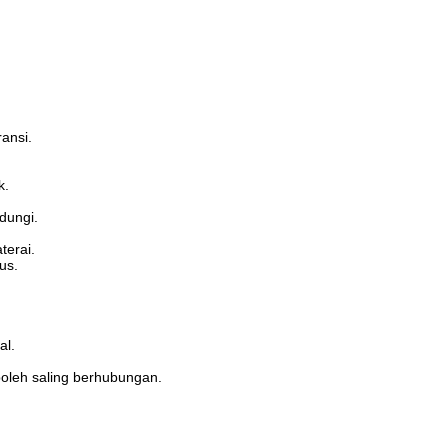
ansi.
k.
dungi.
terai.
us.
al.
oleh saling berhubungan.