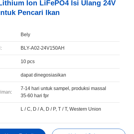
Lithium Ion LiFePO4 Isi Ulang 24V
ntuk Pencari Ikan
:
Bely
:
BLY-A02-24V150AH
10 pcs
dapat dinegosiasikan
7-14 hari untuk sampel, produksi massal
riman:
35-60 hari fpr
L / C, D / A, D / P, T / T, Western Union
: