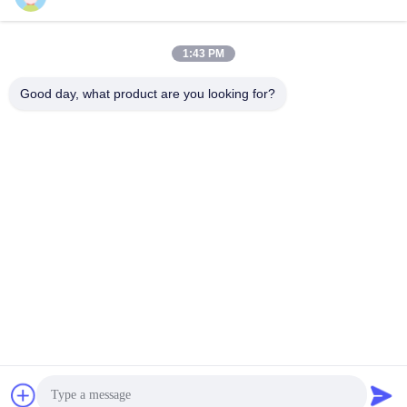
1:43 PM
Kontak Cepat
Good day, what product are you looking for?
TEL:
86-20-82038494
Surel
sales@szbely.com
Alamat :
4/F, Gedung No. 1, Taman Industri HuaWei KeGu, Kota
Dalingshan, Dongguan, Guangdong, Cina. PC: 523000
Kebijakan pribadi
|
Sitemap
Cina Kualitas Baik Baterai 12V LiFePO4 Pemasok. Hak Cipta ©
2021-2026 Shenzhen Bely Energy Technology Co., Ltd. . Seluruh
hak cipta.