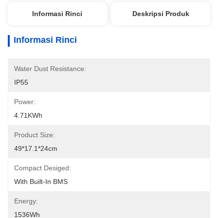
Informasi Rinci
Deskripsi Produk
Informasi Rinci
Water Dust Resistance:
IP55
Power:
4.71KWh
Product Size:
49*17.1*24cm
Compact Desiged:
With Built-In BMS
Energy:
1536Wh