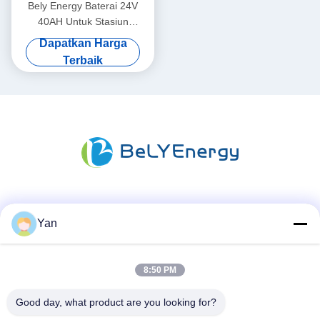
Bely Energy Baterai 24V
40AH Untuk Stasiun
Komunikasi UPS Medis
Dapatkan Harga
Terbaik
Media Sosial
Yan
8:50 PM
Kontak Cepat
TEL:
Good day, what product are you looking for?