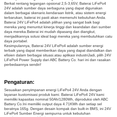
Berkat rentang tegangan opsional 2,5-3,65V, Baterai LiFePo4
24V adalah sumber daya serbaguna yang dapat digunakan
dalam berbagai skenario.kendaraan listrik, atau sistem energi
terbarukan, baterai ini pasti akan memenuhi kebutuhan Anda.
Baterai 24V LiFePo4 adalah pilihan yang sangat baik bagi
mereka yang menuntut kinerja tinggi dan keandalan dari sumber
daya mereka.Baterai ini mudah dipasang dan diangkut,
menjadikannya solusi ideal bagi mereka yang membutuhkan catu
daya portabel.
Kesimpulannya, Baterai 24V LiFePo4 adalah sumber energi
terbaik yang dapat memberikan daya yang dapat diandalkan dan
efisien dalam berbagai situasi.atau aplikasi industriJadi, pilih 24V
LiFePo4 Power Supply dari ABC Battery Co. hari ini dan rasakan
perbedaannya sendiri!
Pengaturan:
Sesuaikan penyimpanan energi LiFePo4 24V Anda dengan
layanan kustomisasi produk kami. Baterai LiFePo4 24V kami
memiliki kapasitas nominal 50Ah/1280Wh, diproduksi oleh ABC
Battery Co.Ini memiliki output daya 4.71KWh dan setiap sel
beratnya 165g. Dengan desain kompak dan built-in BMS, ini 24V
LiFePo4 Sumber Energi sempurna untuk kebutuhan