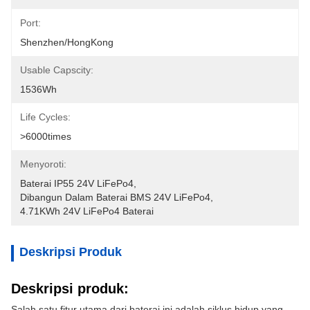
Port:
Shenzhen/HongKong
Usable Capscity:
1536Wh
Life Cycles:
>6000times
Menyoroti:
Baterai IP55 24V LiFePo4
, 
Dibangun Dalam Baterai BMS 24V LiFePo4
, 
4.71KWh 24V LiFePo4 Baterai
Deskripsi Produk
Deskripsi produk:
Salah satu fitur utama dari baterai ini adalah siklus hidup yang