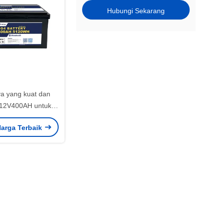
Hubungi Sekarang
ya yang kuat dan
 12V400AH untuk
sian 0-60C Self-
arga Terbaik
 <3% Per Bulan