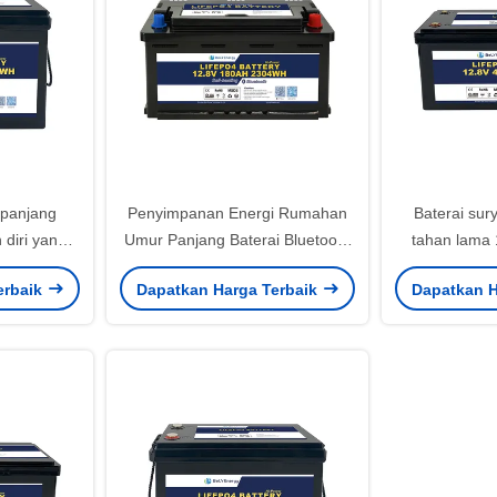
 panjang
Penyimpanan Energi Rumahan
Baterai sur
diri yang
Umur Panjang Baterai Bluetooth
tahan lama
Terminal
12V LiFePo4 Dengan Kapasitas
suhu pengi
erbaik
Dapatkan Harga Terbaik
Dapatkan H
i 12V230Ah
Nominal 180Ah Dan Energi
discharge
ng Lama
2304Wh