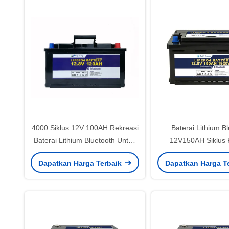
4000 Siklus 12V 100AH ​​Rekreasi
Baterai Lithium B
Baterai Lithium Bluetooth Untuk
12V150AH Siklus 
Garmin Panoptix
Dengan 1920WH Ene
Dapatkan Harga Terbaik
Dapatkan Harga T
Listrik 120A Dan B
ABS