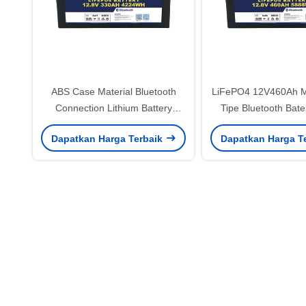
ABS Case Material Bluetooth
LiFePO4 12V460Ah M
Connection Lithium Battery
Tipe Bluetooth Bate
12V330AH dengan IP65
3.5V Sel Balancing V
Dapatkan Harga Terbaik
Dapatkan Harga T
Protection Enclosure dan ≥99%
Listrik Kontinyu untu
Efficiency