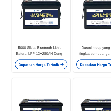
5000 Siklus Bluetooth Lithium
Durasi hidup yang
Baterai LFP-12V280AH Dengan
tingkat pembuangan 
-10-45C suhu penyimpanan Dan
rendah dengan M8 
Dapatkan Harga Terbaik
Dapatkan Harga T
10V di bawah perlindungan
Type Lifepo4 Batera
tegangan
Untuk Kinerja ya