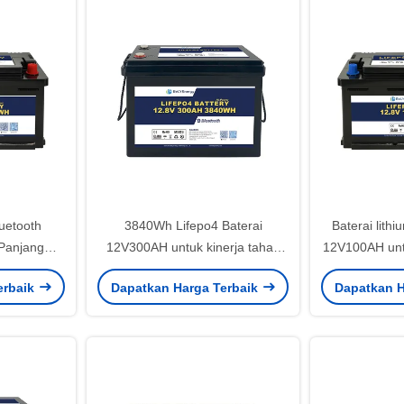
luetooth
3840Wh Lifepo4 Baterai
Baterai lith
Panjang
12V300AH untuk kinerja tahan
12V100AH unt
rgi Puncak
lama dalam suhu pembuangan
darurat Self
erbaik
Dapatkan Harga Terbaik
Dapatkan H
ahan Kasus
ekstrim -20-60C