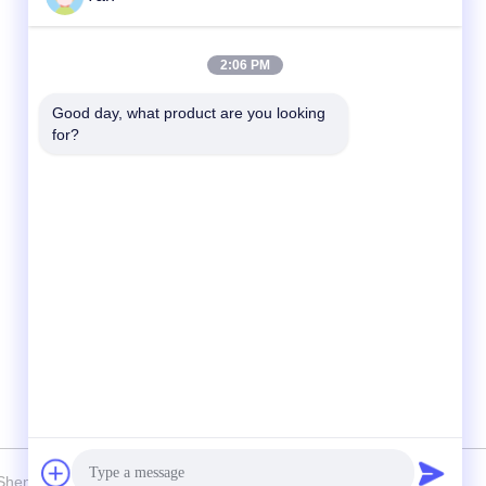
Kontak Cepat
2:06 PM
TEL:
Good day, what product are you looking 
for?
86-20-82038494
Surel
sales@szbely.com
Alamat :
4/F, Gedung No. 1, Taman Industri HuaWei
KeGu, Kota Dalingshan, Dongguan,
Guangdong, Cina. PC: 523000
enzhen Bely Energy Technology Co., Ltd. . Seluruh hak cipta.