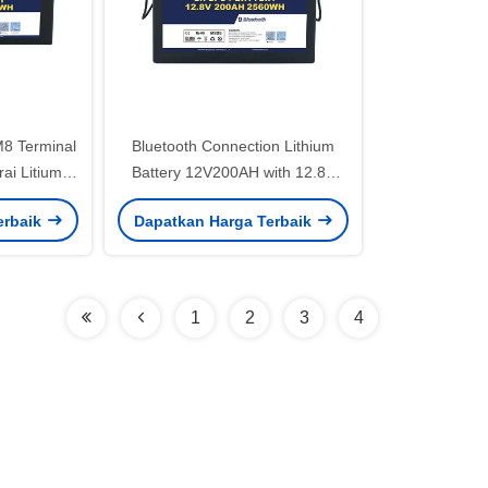
8 Terminal
Bluetooth Connection Lithium
rai Litium
Battery 12V200AH with 12.8V
oltage 100A
Nominal Voltage 200A Max
erbaik
Dapatkan Harga Terbaik
k Aplikasi
Charge Current and 0-60C
Charge Temperature
1
2
3
4