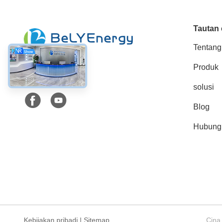
Tautan 
Tentang
Produk
Media Sosial
solusi
Blog
Hubungi
Kebijakan pribadi
|
Sitemap
Cina