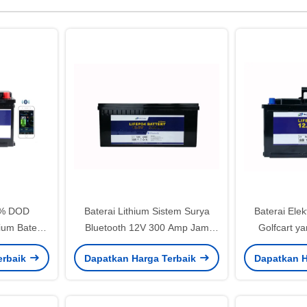
0% DOD
Baterai Lithium Sistem Surya
Baterai Ele
hium Baterai
Bluetooth 12V 300 Amp Jam
Golfcart y
00Ah
Untuk Pencari Ikan
Baterai Li
erbaik
Dapatkan Harga Terbaik
Dapatkan H