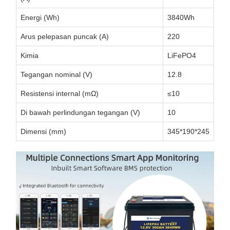
Energi (Wh)
3840Wh
Arus pelepasan puncak (A)
220
Kimia
LiFePO4
Tegangan nominal (V)
12.8
Resistensi internal (mΩ)
≤10
Di bawah perlindungan tegangan (V)
10
Dimensi (mm)
345*190*245