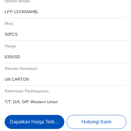
Nomor Model:
LFP-12V300AHBL
Moq:
50PCS
Harga:
630USD
Rincian Kemasan:
UN CARTON
Ketentuan Pembayaran:
T/T, D/A, D/P, Western Union
Dapatkan Harga Terbaik
Hubungi Kami