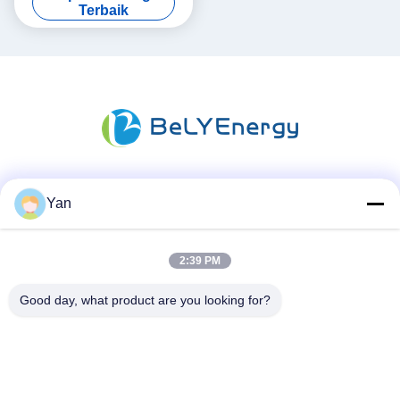
512Wh Energi
Terbaik
Media Sosial
Yan
2:39 PM
Kontak Cepat
Good day, what product are you looking for?
TEL:
86-20-82038494
Surel