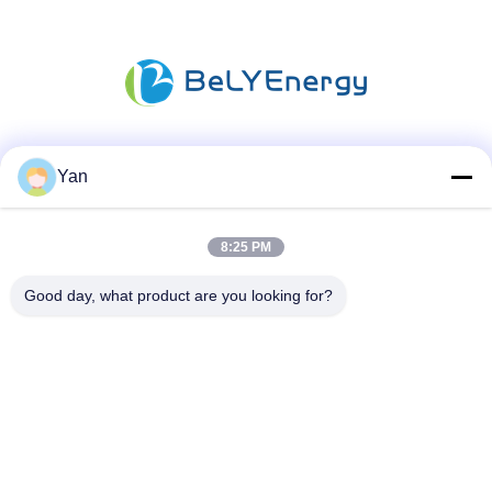
Media Sosial
Yan
8:25 PM
Kontak Cepat
Good day, what product are you looking for?
TEL:
86-20-82038494
Surel
sales@szbely.com
Alamat :