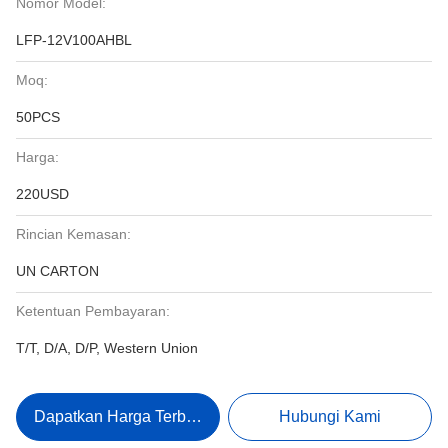
Nomor Model:
LFP-12V100AHBL
Moq:
50PCS
Harga:
220USD
Rincian Kemasan:
UN CARTON
Ketentuan Pembayaran:
T/T, D/A, D/P, Western Union
Dapatkan Harga Terbaik
Hubungi Kami