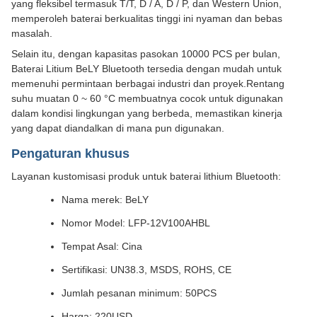
yang fleksibel termasuk T/T, D / A, D / P, dan Western Union,
memperoleh baterai berkualitas tinggi ini nyaman dan bebas
masalah.
Selain itu, dengan kapasitas pasokan 10000 PCS per bulan,
Baterai Litium BeLY Bluetooth tersedia dengan mudah untuk
memenuhi permintaan berbagai industri dan proyek.Rentang
suhu muatan 0 ~ 60 °C membuatnya cocok untuk digunakan
dalam kondisi lingkungan yang berbeda, memastikan kinerja
yang dapat diandalkan di mana pun digunakan.
Pengaturan khusus
Layanan kustomisasi produk untuk baterai lithium Bluetooth:
Nama merek: BeLY
Nomor Model: LFP-12V100AHBL
Tempat Asal: Cina
Sertifikasi: UN38.3, MSDS, ROHS, CE
Jumlah pesanan minimum: 50PCS
Harga: 220USD