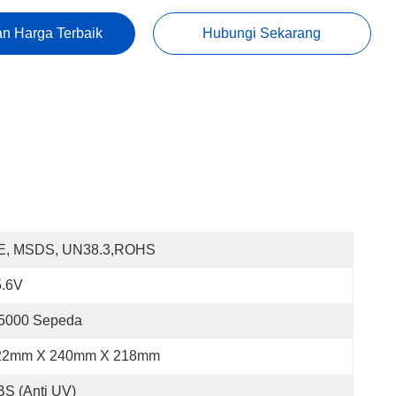
n Harga Terbaik
Hubungi Sekarang
E, MSDS, UN38.3,ROHS
5.6V
 5000 Sepeda
22mm X 240mm X 218mm
S (anti UV)