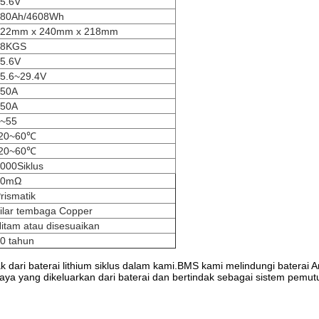
5.6V
180Ah/4608Wh
522mm x 240mm x 218mm
48KGS
5.6V
5.6~29.4V
150A
150A
~55
-20~60℃
-20~60℃
000Siklus
50mΩ
rismatik
ilar tembaga Copper
itam atau disesuaikan
0 tahun
 dari baterai lithium siklus dalam kami.BMS kami melindungi baterai 
a yang dikeluarkan dari baterai dan bertindak sebagai sistem pemutus 