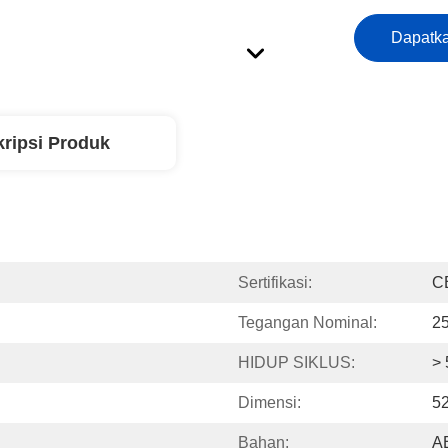
Dapatka
ripsi Produk
Sertifikasi:
C
Tegangan Nominal:
2
HIDUP SIKLUS:
>
Dimensi:
5
Bahan:
AB