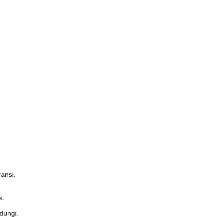
ansi.
k.
dungi.