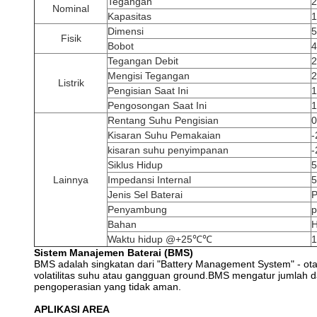
Tegangan
2
Nominal
Kapasitas
Dimensi
Fisik
Bobot
Tegangan Debit
2
Mengisi Tegangan
2
Listrik
Pengisian Saat Ini
Pengosongan Saat Ini
Rentang Suhu Pengisian
0
Kisaran Suhu Pemakaian
kisaran suhu penyimpanan
Siklus Hidup
5
Lainnya
Impedansi Internal
Jenis Sel Baterai
P
Penyambung
p
Bahan
H
Waktu hidup @+25℃℃
1
Sistem Manajemen Baterai (BMS)
BMS adalah singkatan dari "Battery Management System" - otak
volatilitas suhu atau gangguan ground.BMS mengatur jumlah day
pengoperasian yang tidak aman.
APLIKASI AREA