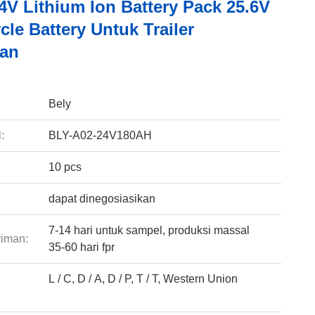
4V Lithium Ion Battery Pack 25.6V
le Battery Untuk Trailer
nan
:
Bely
:
BLY-A02-24V180AH
10 pcs
dapat dinegosiasikan
7-14 hari untuk sampel, produksi massal
riman:
35-60 hari fpr
L / C, D / A, D / P, T / T, Western Union
: