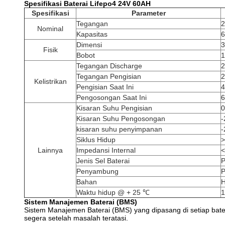
Spesifikasi Baterai Lifepo4 24V 60AH
Spesifikasi
Parameter
Tegangan
2
Nominal
Kapasitas
6
Dimensi
Fisik
Bobot
Tegangan Discharge
2
Tegangan Pengisian
2
Kelistrikan
Pengisian Saat Ini
Pengosongan Saat Ini
Kisaran Suhu Pengisian
0
Kisaran Suhu Pengosongan
-
kisaran suhu penyimpanan
-
Siklus Hidup
>
Lainnya
Impedansi Internal
Jenis Sel Baterai
P
Penyambung
P
Bahan
H
Waktu hidup @ + 25 ℃
1
Sistem Manajemen Baterai (BMS)
Sistem Manajemen Baterai (BMS) yang dipasang di setiap bate
segera setelah masalah teratasi.