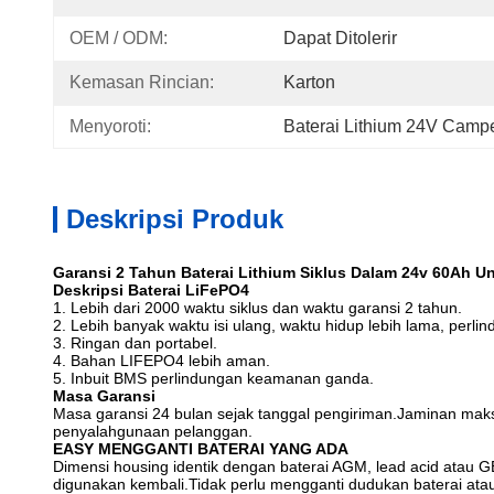
OEM / ODM:
Dapat Ditolerir
Kemasan Rincian:
Karton
Menyoroti:
Baterai Lithium 24V Camp
Deskripsi Produk
Garansi 2 Tahun Baterai Lithium Siklus Dalam 24v 60Ah Un
Deskripsi Baterai LiFePO4
1. Lebih dari 2000 waktu siklus dan waktu garansi 2 tahun.
2. Lebih banyak waktu isi ulang, waktu hidup lebih lama, perl
3. Ringan dan portabel.
4. Bahan LIFEPO4 lebih aman.
5. Inbuit BMS perlindungan keamanan ganda.
Masa Garansi
Masa garansi 24 bulan sejak tanggal pengiriman.Jaminan mak
penyalahgunaan pelanggan.
EA
SY MENGGANTI BATERAI YANG ADA
Dimensi housing identik dengan baterai AGM, lead acid atau 
digunakan kembali.Tidak perlu mengganti dudukan baterai at