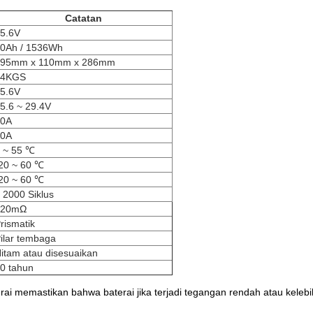
Catatan
5.6V
0Ah / 1536Wh
395mm x 110mm x 286mm
14KGS
5.6V
5.6 ~ 29.4V
40A
60A
 ~ 55 ℃
20 ~ 60 ℃
20 ~ 60 ℃
 2000 Siklus
<20mΩ
rismatik
ilar tembaga
itam atau disesuaikan
0 tahun
rai memastikan bahwa baterai jika terjadi tegangan rendah atau kele