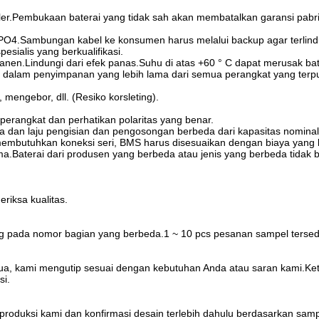
er.Pembukaan baterai yang tidak sah akan membatalkan garansi pabri
PO4.Sambungan kabel ke konsumen harus melalui backup agar terlind
sialis yang berkualifikasi.
nen.Lindungi dari efek panas.Suhu di atas +60 ° C dapat merusak bat
a dalam penyimpanan yang lebih lama dari semua perangkat yang terpu
mengebor, dll. (Resiko korsleting).
 perangkat dan perhatikan polaritas yang benar.
ja dan laju pengisian dan pengosongan berbeda dari kapasitas nominal
embutuhkan koneksi seri, BMS harus disesuaikan dengan biaya yang le
Baterai dari produsen yang berbeda atau jenis yang berbeda tidak b
iksa kualitas.
ung pada nomor bagian yang berbeda.1 ~ 10 pcs pesanan sampel terse
Kedua, kami mengutip sesuai dengan kebutuhan Anda atau saran kami.
si.
roduksi kami dan konfirmasi desain terlebih dahulu berdasarkan samp