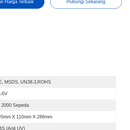
n Harga Terbaik
Hubungi Sekarang
E, MSDS, UN38.3,ROHS
5.6V
 2000 Sepeda
95mm X 110mm X 286mm
S (anti UV)