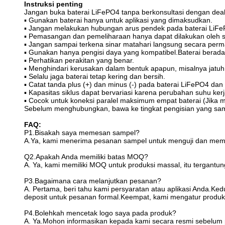
Instruksi penting
Jangan buka baterai LiFePO4 tanpa berkonsultasi dengan deal
▪ Gunakan baterai hanya untuk aplikasi yang dimaksudkan.
▪ Jangan melakukan hubungan arus pendek pada baterai LiFe
▪ Pemasangan dan pemeliharaan hanya dapat dilakukan oleh spe
▪ Jangan sampai terkena sinar matahari langsung secara perma
▪ Gunakan hanya pengisi daya yang kompatibel.Baterai berad
▪ Perhatikan perakitan yang benar.
▪ Menghindari kerusakan dalam bentuk apapun, misalnya jatuh, 
▪ Selalu jaga baterai tetap kering dan bersih.
▪ Catat tanda plus (+) dan minus (-) pada baterai LiFePO4 dan
▪ Kapasitas siklus dapat bervariasi karena perubahan suhu ker
▪ Cocok untuk koneksi paralel maksimum empat baterai (Jika m
Sebelum menghubungkan, bawa ke tingkat pengisian yang sama.
FAQ:
P1.Bisakah saya memesan sampel?
A.Ya, kami menerima pesanan sampel untuk menguji dan memer
Q2.Apakah Anda memiliki batas MOQ?
A. Ya, kami memiliki MOQ untuk produksi massal, itu tergant
P3.Bagaimana cara melanjutkan pesanan?
A. Pertama, beri tahu kami persyaratan atau aplikasi Anda.
deposit untuk pesanan formal.Keempat, kami mengatur produk
P4.Bolehkah mencetak logo saya pada produk?
A. Ya.Mohon informasikan kepada kami secara resmi sebelum p