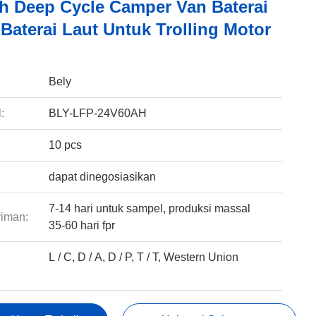
h Deep Cycle Camper Van Baterai
Baterai Laut Untuk Trolling Motor
:
Bely
:
BLY-LFP-24V60AH
10 pcs
dapat dinegosiasikan
7-14 hari untuk sampel, produksi massal
riman:
35-60 hari fpr
L / C, D / A, D / P, T / T, Western Union
: