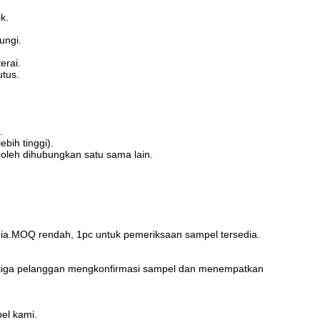
k.
ungi.
erai.
tus.
.
bih tinggi).
oleh dihubungkan satu sama lain.
dia.MOQ rendah, 1pc untuk pemeriksaan sampel tersedia.
Ketiga pelanggan mengkonfirmasi sampel dan menempatkan
el kami.