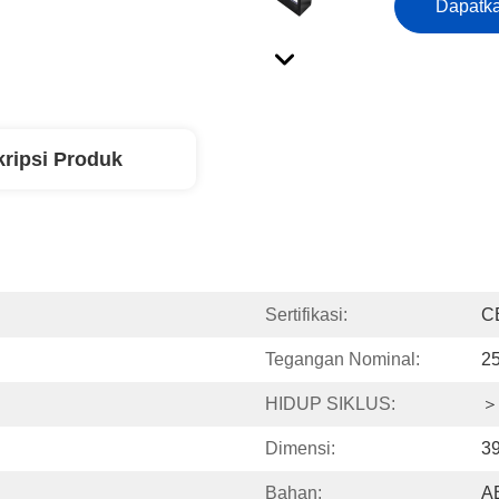
Dapatka
ripsi Produk
Sertifikasi:
C
Tegangan Nominal:
2
HIDUP SIKLUS:
＞
Dimensi:
3
Bahan:
AB