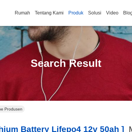
Rumah
Tentang Kami
Produk
Solusi
Video
Blo
Search Result
ine Produsen
hium Battery Lifepo4 12v 50ah ]
M