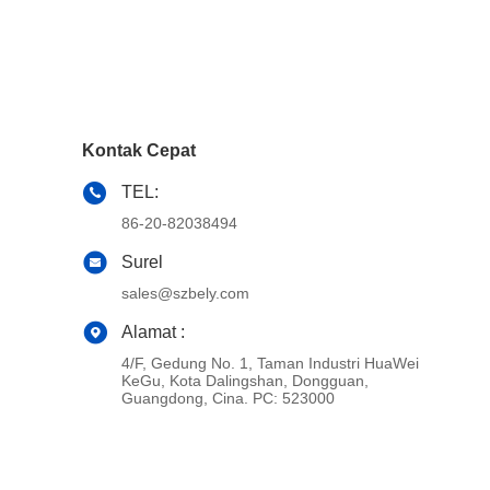
Kontak Cepat
TEL:
86-20-82038494
Surel
sales@szbely.com
Alamat :
4/F, Gedung No. 1, Taman Industri HuaWei
KeGu, Kota Dalingshan, Dongguan,
Guangdong, Cina. PC: 523000