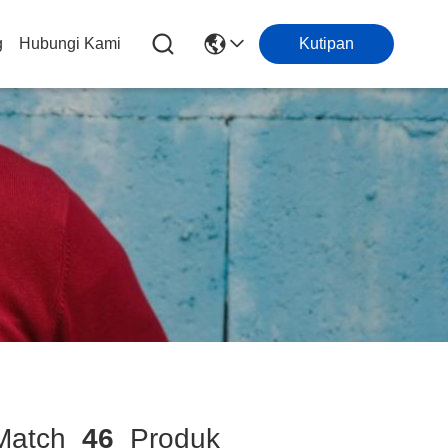
g
Hubungi Kami
Kutipan
atch
46
Produk