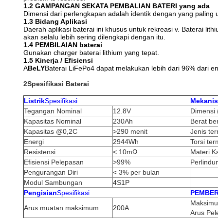
1.2 GAMPANGAN SEKATA PEMBALIAN BATERI yang ada
Dimensi dari perlengkapan adalah identik dengan yang paling
1.3 Bidang Aplikasi
Daerah aplikasi baterai ini khusus untuk rekreasi v. Baterai li
akan selalu lebih sering dilengkapi dengan itu.
1.4 PEMBILAIAN baterai
Gunakan charger baterai lithium yang tepat.
1.5 Kinerja / Efisiensi
A
BeLY
Baterai LiFePo4 dapat melakukan lebih dari 96% dari e
2Spesifikasi Baterai
Listrik
Spesifikasi
Mekanis
Tegangan Nominal
12.8V
Dimensi (
Kapasitas Nominal
230Ah
Berat be
Kapasitas @0,2C
>290 menit
Jenis ter
Energi
2944Wh
Torsi ter
Resistensi
< 10mΩ
Materi K
Efisiensi Pelepasan
>99%
Perlind
Pengurangan Diri
< 3% per bulan
Modul Sambungan
4S1P
Pengisian
Spesifikasi
PEMBE
Maksimu
Arus muatan maksimum
200A
Arus Pe