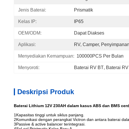
Jenis Baterai:
Prismatik
Kelas IP:
IP65
OEM/ODM:
Dapat Diakses
Aplikasi:
RV, Camper, Penyimpanan 
Menyediakan Kemampuan:
100000PCS Per Bulan
Menyoroti:
Baterai RV BT
, 
Baterai R
Deskripsi Produk
Baterai Lithium 12V 230AH dalam kasus ABS dan BMS cerda
1Kapasitas tinggi untuk siklus panjang.
2Komunikasi dengan perangkat Victron dan antara baterai dala
3Passive & active balancer terintegrasi.
4Sel-sel Pristmatic Kelas Baru A.