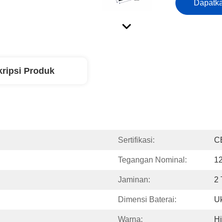
Dapatka
ripsi Produk
Sertifikasi:
C
Tegangan Nominal:
1
Jaminan:
2
Dimensi Baterai:
U
Warna:
Hi