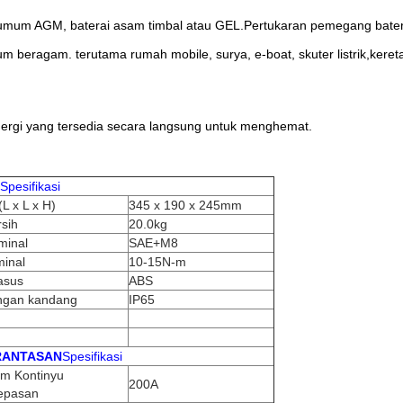
 umum AGM, baterai asam timbal atau GEL.Pertukaran pemegang batera
thium beragam. terutama rumah mobile, surya, e-boat, skuter listrik,kere
nergi yang tersedia secara langsung untuk menghemat.
Spesifikasi
L x L x H)
345 x 190 x 245mm
rsih
20.0kg
minal
SAE+M8
minal
10-15N-m
asus
ABS
ungan kandang
IP65
RANTASAN
Spesifikasi
m Kontinyu
200A
lepasan