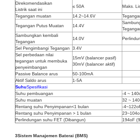
Direkomendasikan
≤ 50A
Maks. Li
Listrik saat ini
Tegangan muatan
14.2~14.6V
Teganga
Sambung
Tegangan Putus Muatan
14.4V
Teganga
Sambungkan kembali
14.0V
Perlindu
Tegangan
Sel Pengimbangi Tegangan
3.4V
Sel perbedaan nilai
15mV (balancer pasif)
tegangan untuk membuka
30mV (balancer aktif)
penyeimbangan
Passive Balance arus
50-100mA
Aktif Saldo arus
1-5A
Suhu
Spesifikasi
Suhu pembuangan
-4 ~ 140
Suhu muatan
32 ~ 140
Rentang suhu Penyimpanan<1 bulan
-4~122o
Rentang suhu Penyimpanan > 1 bulan
23~104o
Perlindungan suhu FET (Dibangun)
194oF (
3Sistem Manajemen Baterai (BMS)