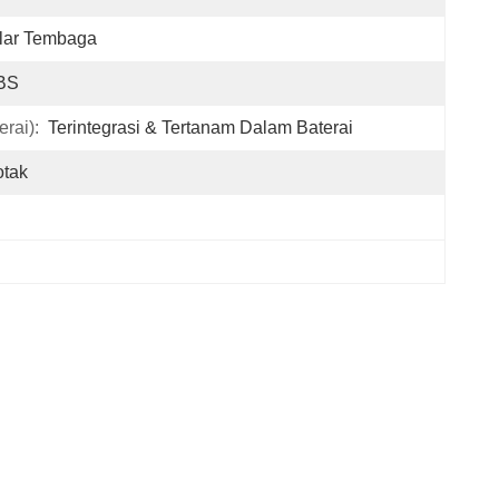
lar Tembaga
BS
rai):
Terintegrasi & Tertanam Dalam Baterai
otak