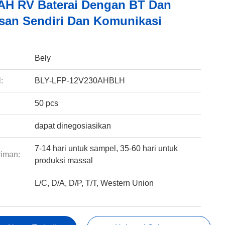
AH RV Baterai Dengan BT Dan
an Sendiri Dan Komunikasi
:
Bely
:
BLY-LFP-12V230AHBLH
50 pcs
dapat dinegosiasikan
7-14 hari untuk sampel, 35-60 hari untuk
riman:
produksi massal
L/C, D/A, D/P, T/T, Western Union
: