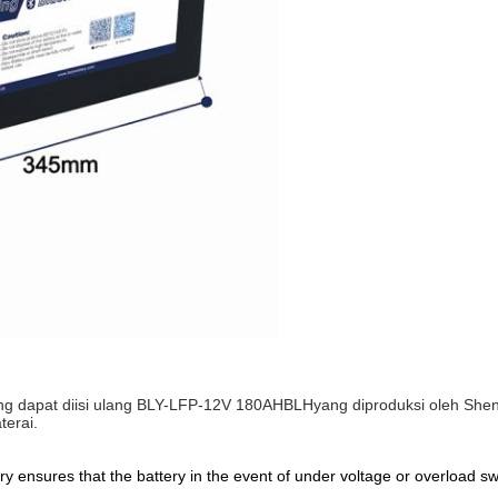
yang dapat diisi ulang BLY-LFP-12V 180AH
BLH
yang diproduksi oleh She
terai.
 ensures that the battery in the event of under voltage or overload sw