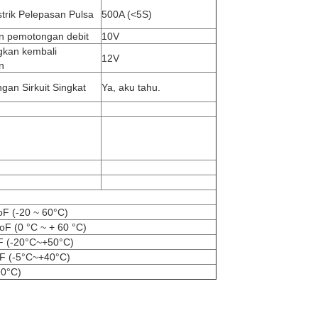
strik Pelepasan Pulsa
500A (<5S)
n pemotongan debit
10V
kan kembali
12V
n
ngan Sirkuit Singkat
Ya, aku tahu.
oF (-20 ~ 60°C)
oF (0 °C ~ + 60 °C)
F (-20°C~+50°C)
F (-5°C~+40°C)
90°C)