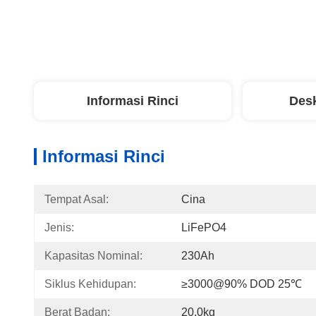
Informasi Rinci
Desk
Informasi Rinci
Tempat Asal:
Cina
Jenis:
LiFePO4
Kapasitas Nominal:
230Ah
Siklus Kehidupan:
≥3000@90% DOD 25℃
Berat Badan:
20.0kg