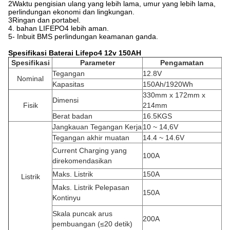
2Waktu pengisian ulang yang lebih lama, umur yang lebih lama,
perlindungan ekonomi dan lingkungan.
3Ringan dan portabel.
4. bahan LIFEPO4 lebih aman.
5- Inbuit BMS perlindungan keamanan ganda.
Spesifikasi Baterai Lifepo4 12v 150AH
Spesifikasi
Parameter
Pengamatan
Tegangan
12.8V
Nominal
Kapasitas
150Ah/1920Wh
330mm x 172mm x
Dimensi
Fisik
214mm
Berat badan
16.5KGS
Jangkauan Tegangan Kerja
10 ~ 14,6V
Tegangan akhir muatan
14.4 ~ 14.6V
Current Charging yang
100A
direkomendasikan
Maks. Listrik
150A
Listrik
Maks. Listrik Pelepasan
150A
Kontinyu
Skala puncak arus
200A
pembuangan (≤20 detik)