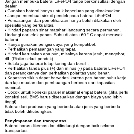
Jangan membuka baterai LiFePO4 tanpa berkonsultasi dengan
dealer.
▪ Gunakan baterai hanya untuk keperluan yang dimaksudkan.
▪ Jangan membuat sirkuit pendek pada baterai LiFePO4.
▪ Pemasangan dan pemeliharaan hanya boleh dilakukan oleh
spesialis yang berkualitas.
▪ Hindari paparan sinar matahari langsung secara permanen.
Lindungi dari efek panas. Suhu di atas +60 ° C dapat merusak
baterai.
▪ Hanya gunakan pengisi daya yang kompatibel.
▪ Perhatikan pemasangan yang tepat.
▪ Hindari kerusakan apa pun, misalnya karena jatuh, mengebor,
dll. (Risiko sirkuit pendek).
▪ Selalu jaga baterai tetap kering dan bersih.
▪ Perhatikan tanda plus (+) dan minus (-) pada baterai LiFePO4
dan perangkatnya dan perhatikan polaritas yang benar.
▪ Kapasitas siklus dapat bervariasi karena perubahan suhu kerja
dan laju muatan dan pembuangan berbeda dari kapasitas
nominal.
▪ Cocok untuk koneksi paralel maksimal empat baterai (Jika perlu
koneksi seri, BMS harus disesuaikan dengan biaya yang lebih
tinggi).
Baterai dari produsen yang berbeda atau jenis yang berbeda
tidak boleh dihubungkan.
Penyimpanan dan transportasi
Baterai harus dikemas dan dilindungi dengan baik selama
transportasi.