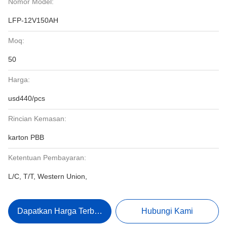
Nomor Model:
LFP-12V150AH
Moq:
50
Harga:
usd440/pcs
Rincian Kemasan:
karton PBB
Ketentuan Pembayaran:
L/C, T/T, Western Union,
Dapatkan Harga Terbaik
Hubungi Kami