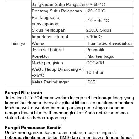
Jangkauan Suhu Pengisian
0 ~ 60 °C
Rentang Suhu Pelepasan
-20~60°C
Rentang suhu
-10 ~ 45 °C
penyimpanan
Siklus Kehidupan
≥5000 Siklus
Impedansi internal
≤ 10mΩ
lainnya
Warna
Hitam atau disesuaikan
Jenis sel baterai
Prismatik
Konektor
Pilar tembaga
Mode pengisian
CCCV/IU
Waktu Hidup Dirancang @
10 Tahun
+25°C
Kelas Perlindungan
IP65
Fungsi Bluetooth
Teknologi LiFePO4 menawarkan kinerja sel bertenaga tinggi yang
kompatibel dengan banyak aplikasi lithium-ion untuk memberikan
lebih banyak daya dan memperpanjang umur.Juga dibangun
dengan fungsi bluetooth memungkinkan Anda untuk membaca
status baterai bebas kapan saja.
Fungsi Pemanasan Sendiri
Untuk meringankan kecemasan rentang musim dingin di
beberapa lingkungan beku, BMS dapat membawa dengan fungsi