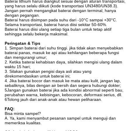
Baterai lithium harus diangkut sesuai dengan aturan transportasi,
yang harus selalu diikuti (kode transportasi UN3480/UN38.3).
Jangan pernah mengangkat baterai dengan terminal, hanya
dengan pegangan.
Baterai harus disimpan pada suhu dari -10°C sampai +30°C.
Selama transportasi, baterai harus diisi sekitar 50-60%.
Baterai harus diisi ulang setiap tiga bulan untuk tetap aktif
sehingga selalu bekerja maksimal.
Peringatan & Tips
1. Simpan baterai dari suhu tinggi. jika tidak akan menyebabkan
baterai panas, masuk ke api atau kehilangan beberapa fungsi
dan mengurangi umur;
2. Ketika baterai kehabisan daya, silahkan mengisi ulang dalam
waktu 15 hari;
3. Silakan gunakan pengisi daya asli atau yang
direkomendasikan untuk baterai ini;
4. Jika baterai bocor dan masuk ke mata atau kulit, jangan lap,
sebaliknya, bilas dengan air bersih dan segera hubungi dokter;
5Jangan gunakan baterai jika ada kondisi abnormal seperti bau,
perubahan warna, kebisingan, kebocoran, deformasi serius, dll.
6Tolong jauh dari anak-anak atau hewan peliharaan.
FAQ:
Bisa minta sampel?
A. Ya, kami menyambut pesanan sampel untuk menguji dan
memeriksa kualitas.