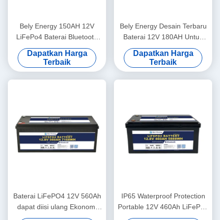
Bely Energy 150AH 12V
Bely Energy Desain Terbaru
LiFePo4 Baterai Bluetooth
Baterai 12V 180AH Untuk
Dan Pemanasan Sendiri
Bluetooth Untuk Stasiun
Dapatkan Harga
Dapatkan Harga
Untuk Yachit Medical
Pangkalan Penyimpanan
Terbaik
Terbaik
Energi UPS RV
Baterai LiFePO4 12V 560Ah
IP65 Waterproof Protection
dapat diisi ulang Ekonomi
Portable 12V 460Ah LiFePo4
5000 Siklus 12v Lifepo4
Baterai Umur Panjang Untuk