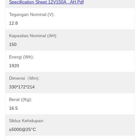
Specification Sheet 12V150A...AH.pdf
Tegangan Nominal (V):
12.8
Kapasitas Nominal (AH):
150
Energi (Wh):
1920
Dimensi（mm):
330*172*214
Berat ((Kg):
16.5
Siklus Kehidupan:
≥5000@25°C