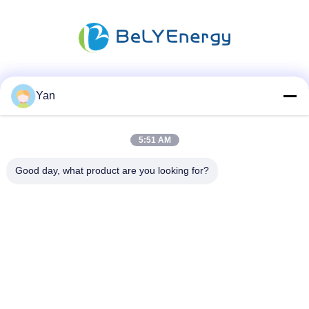
Media Sosial
Yan
5:51 AM
Kontak Cepat
Good day, what product are you looking for?
TEL:
86-20-82038494
Surel
sales@szbely.com
Alamat :
4/F, Gedung No. 1, Taman Industri HuaWei KeGu, Kota
Dalingshan, Dongguan, Guangdong, Cina. PC: 523000