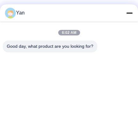
Media Sosial
Yan
6:02 AM
Kontak Cepat
Good day, what product are you looking for?
TEL:
86-20-82038494
Surel
sales@szbely.com
Alamat :
4/F, Gedung No. 1, Taman Industri HuaWei KeGu, Kota
Dalingshan, Dongguan, Guangdong, Cina. PC: 523000
Kebijakan pribadi
|
Sitemap
Cina Kualitas Baik Baterai 12V LiFePO4 Pemasok. Hak Cipta ©