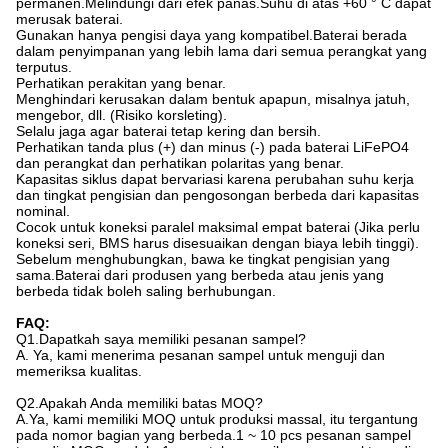
permanen.Melindungi dari efek panas.Suhu di atas +60 ° C dapat
merusak baterai.
Gunakan hanya pengisi daya yang kompatibel.Baterai berada
dalam penyimpanan yang lebih lama dari semua perangkat yang
terputus.
Perhatikan perakitan yang benar.
Menghindari kerusakan dalam bentuk apapun, misalnya jatuh,
mengebor, dll. (Risiko korsleting).
Selalu jaga agar baterai tetap kering dan bersih.
Perhatikan tanda plus (+) dan minus (-) pada baterai LiFePO4
dan perangkat dan perhatikan polaritas yang benar.
Kapasitas siklus dapat bervariasi karena perubahan suhu kerja
dan tingkat pengisian dan pengosongan berbeda dari kapasitas
nominal.
Cocok untuk koneksi paralel maksimal empat baterai (Jika perlu
koneksi seri, BMS harus disesuaikan dengan biaya lebih tinggi).
Sebelum menghubungkan, bawa ke tingkat pengisian yang
sama.Baterai dari produsen yang berbeda atau jenis yang
berbeda tidak boleh saling berhubungan.
FAQ:
Q1.Dapatkah saya memiliki pesanan sampel?
A. Ya, kami menerima pesanan sampel untuk menguji dan
memeriksa kualitas.
Q2.Apakah Anda memiliki batas MOQ?
A.Ya, kami memiliki MOQ untuk produksi massal, itu tergantung
pada nomor bagian yang berbeda.1 ~ 10 pcs pesanan sampel