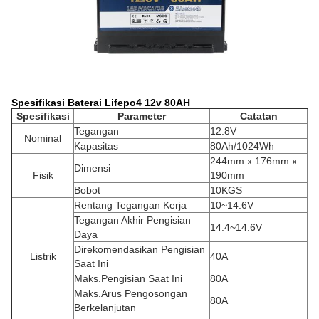
Spesifikasi Baterai Lifepo4 12v 80AH
Spesifikasi
Parameter
Catatan
Tegangan
12.8V
Nominal
Kapasitas
80Ah/1024Wh
244mm x 176mm x
Dimensi
Fisik
190mm
Bobot
10KGS
Rentang Tegangan Kerja
10~14.6V
Tegangan Akhir Pengisian
14.4~14.6V
Daya
Direkomendasikan Pengisian
Listrik
40A
Saat Ini
Maks.Pengisian Saat Ini
80A
Maks.Arus Pengosongan
80A
Berkelanjutan