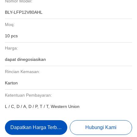
Nomor Model:
BLY-LFP12V80AHL
Moq:
10 pcs
Harga:
dapat dinegosiasikan
Rincian Kemasan:
Karton
Ketentuan Pembayaran:
L / C, D / A, D / P, T / T, Western Union
Dapatkan Harga Terbaik
Hubungi Kami