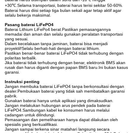
+30℃.Selama transportasi, baterai harus terisi sekitar 50-60%.
Baterai harus diisi setiap tiga bulan sekali agar tetap aktif agar
selalu bekerja maksimal.
Pasang baterai LiFePO4
Baterai Lithium LiFePo4 berat.Pastikan pemasangannya
memadai dan aman dan selalu gunakan peralatan transportasi
yang sesuai.
Dalam kecelakaan tanpa jaminan, baterai bisa menjadi
proyektil!Selalu berhati-hati dengan baterai lithium.
Pastikan benar-benar baterai LiFePO4 tidak terhubung dengan
polaritas terbalik.
Jika baterai tidak terhubung dengan benar, elektronik BMS akan
rusak dan harus diganti dengan papan BMS baru.Ini bukan kasus
garansi.
Instruksi penting
Jangan membuka baterai LiFePO4 tanpa berkonsultasi dengan
dealer.Pembukaan baterai yang tidak sah membatalkan garansi
pabrik.
Gunakan baterai hanya untuk aplikasi yang dimaksudkan.
Jangan melakukan hubungan arus pendek pada baterai
LiFePO4.Sambungan kabel ke konsumen harus melalui
cadangan untuk dilindungi.
Pemasangan dan pemeliharaan hanya dapat dilakukan oleh
spesialis yang berkualifikasi.
Jangan sampai terkena sinar matahari langsung secara