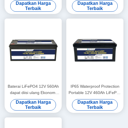
Dapatkan Harga
Dapatkan Harga
Untuk Yachit Medical
Pangkalan Penyimpanan
Terbaik
Terbaik
Energi UPS RV
Baterai LiFePO4 12V 560Ah
IP65 Waterproof Protection
dapat diisi ulang Ekonomi
Portable 12V 460Ah LiFePo4
5000 Siklus 12v Lifepo4
Baterai Umur Panjang Untuk
Dapatkan Harga
Dapatkan Harga
Baterai Paket
Mobil
Terbaik
Terbaik