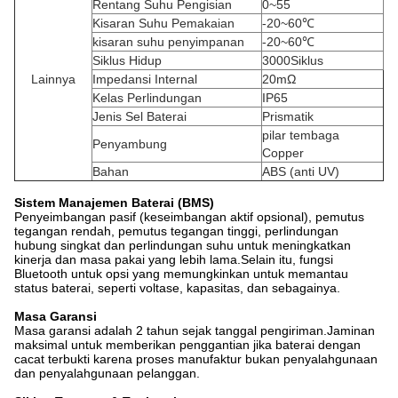
Rentang Suhu Pengisian
0~55
Kisaran Suhu Pemakaian
-20~60℃
kisaran suhu penyimpanan
-20~60℃
Siklus Hidup
3000Siklus
Lainnya
Impedansi Internal
20mΩ
Kelas Perlindungan
IP65
Jenis Sel Baterai
Prismatik
pilar tembaga
Penyambung
Copper
Bahan
ABS (anti UV)
Sistem Manajemen Baterai (BMS)
Penyeimbangan pasif (keseimbangan aktif opsional), pemutus
tegangan rendah, pemutus tegangan tinggi, perlindungan
hubung singkat dan perlindungan suhu untuk meningkatkan
kinerja dan masa pakai yang lebih lama.Selain itu, fungsi
Bluetooth untuk opsi yang memungkinkan untuk memantau
status baterai, seperti voltase, kapasitas, dan sebagainya.
Masa Garansi
Masa garansi adalah 2 tahun sejak tanggal pengiriman.Jaminan
maksimal untuk memberikan penggantian jika baterai dengan
cacat terbukti karena proses manufaktur bukan penyalahgunaan
dan penyalahgunaan pelanggan.