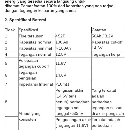
energi yang tersedia secara langsung untuk
dihemat.Pemanfaatan 100% dari kapasitas yang ada terjadi
dengan tegangan keluaran yang sama.
2. Spesifikasi Baterai
Tidak.
Spesifikasi
Catatan
1
Tipe tersusun
4S2P
50Ah / 3.2V
2
Kapasitas nominal
100 Ah
Kapasitas cut-off
14.6V
3
Kapasitas minimal
> 100Ah
4
Tegangan normal
12.8V
Tegangan kerja
Pelepasan
5
11.6V
tegangan cut-off
Tegangan
6
14.6V
pengisian
7
Impedansi Internal
<10mΩ
Pengisian akhir
Yang tercatat
(14.6V terisi
adalah
8
penuh) perbedaan
perbedaan
tegangan sel
tegangan sesaat
Atribut yang
tunggal <50mV
di akhir pengisian
konsisten
Pengosongan akhir
Tercatat adalah
(Tegangan 11.6V)
perbedaan