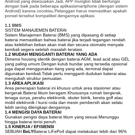
Android yang disesuaikan.Jadi, APP mungkin tidak berfungsi
dengan baik pada beberapa aplikasi
smartphone
(dengan sistem
Android) karena
cocok
isu.Pelanggan harus memastikan apakah
ponsel tersebut kompatibel dengannya
aplikasi.
1.1 BMS
SISTEM MANAJEMEN BATERAI
Sistem Manajemen Baterai (BMS) yang dipasang di setiap
baterai memastikan bahwa baterai jika terjadi tegangan rendah
atau kelebihan beban akan mati dan secara otomatis menyala
kembali segera setelah masalah teratasi.
1.2 MUDAH MENGGANTI BATERAI YANG ADA
Dimensi housing identik dengan baterai AGM, lead acid atau GEL
yang paling umum.Dengan kutub bundar yang tersedia opsional
juga dapat menggunakan tiang yang ada, terminal dapat
digunakan kembali.Tidak perlu mengganti dudukan baterai atau
mengubah struktur pemuatan.
1.3 AREA APLIKASI
Area penerapan baterai ini khusus untuk area stasioner atau
bergerak.Baterai litium beragam.Khususnya rumah bergerak,
tenaga surya, perahu elektronik, skuter listrik, kereta golf atau
mobil elektronik / kursi roda dan mesin pembersih akan selalu
lebih sering dilengkapi dengannya.
1.4 MENGISI DAYA BATERAI
Gunakan pengisi daya baterai litium yang sesuai.Menunggu
hingga baterai terisi penuh.
1.5 KINERJA / EFISIENSI
SEBUAH
BeLY
Baterai LiFePo4 dapat melakukan lebih dari 96%