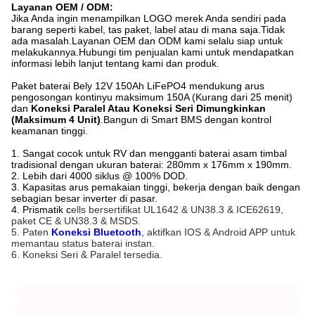
Layanan OEM / ODM:
Jika Anda ingin menampilkan LOGO merek Anda sendiri pada
barang seperti kabel, tas paket, label atau di mana saja.Tidak
ada masalah.Layanan OEM dan ODM kami selalu siap untuk
melakukannya.Hubungi tim penjualan kami untuk mendapatkan
informasi lebih lanjut tentang kami dan produk.
Paket baterai Bely 12V 150Ah LiFePO4 mendukung arus
pengosongan kontinyu maksimum 150A (Kurang dari 25 menit)
dan
Koneksi Paralel Atau Koneksi Seri Dimungkinkan
(Maksimum 4 Unit)
.Bangun di Smart BMS dengan kontrol
keamanan tinggi.
1. Sangat cocok untuk RV dan mengganti baterai asam timbal
tradisional dengan ukuran baterai: 280mm x 176mm x 190mm.
2. Lebih dari 4000 siklus @ 100% DOD.
3. Kapasitas arus pemakaian tinggi, bekerja dengan baik dengan
sebagian besar inverter di pasar.
4. Prismatik c
ells bersertifikat UL1642 & UN38.3 & ICE62619,
paket CE & UN38.3 & MSDS.
5. Paten
Koneksi Bluetooth
, aktifkan IOS & Android APP untuk
memantau status baterai instan.
6. Koneksi Seri & Paralel tersedia.