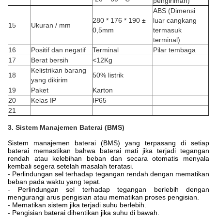
pengiriman)
ABS (Dimensi
280 * 176 * 190 ±
luar cangkang
15
Ukuran / mm
0,5mm
termasuk
terminal)
16
Positif dan negatif
Terminal
Pilar tembaga
17
Berat bersih
<12Kg
Kelistrikan barang
18
50% listrik
yang dikirim
19
Paket
Karton
20
Kelas IP
IP65
21
3. Sistem Manajemen Baterai (BMS)
Sistem manajemen baterai (BMS) yang terpasang di setiap
baterai memastikan bahwa baterai mati jika terjadi tegangan
rendah atau kelebihan beban dan secara otomatis menyala
kembali segera setelah masalah teratasi.
- Perlindungan sel terhadap tegangan rendah dengan mematikan
beban pada waktu yang tepat.
- Perlindungan sel terhadap tegangan berlebih dengan
mengurangi arus pengisian atau mematikan proses pengisian.
- Mematikan sistem jika terjadi suhu berlebih.
- Pengisian baterai dihentikan jika suhu di bawah.