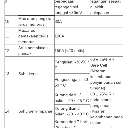
9
perbedaan
tegangan sesaat
tegangan sel
di akhir
tunggal <50mV
pelepasan
Max.arus pengisian
10
80A
terus menerus
Max.arus
11
pemakaian terus
100A
menerus
Arus pemakaian
12
150A (<20 detik)
puncak
60 ± 25% RH
Pengisian: -30-50 °
Bare Cell
C
(Kisaran
13
Suhu kerja
kelembaban
Pengosongan: -20-
penyimpanan sel
60 ° C
tunggal)
60 ± 25% RH
Kurang dari 12
pada status
bulan
:
-20 ~ 25 ° C
pengiriman
Kurang tlian 3
14
Suhu penyimpanan
(Kisaran
bulan
:
-20 ~ 40 ° C
kelembaban pada
Kurang dari 7 hari
:
status
-20 ~ 60 ° C