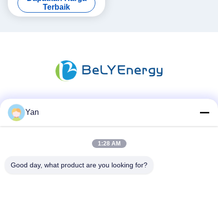
512Wh Energi
Terbaik
Media Sosial
Yan
1:28 AM
Kontak Cepat
Good day, what product are you looking for?
TEL:
86-20-82038494
Surel