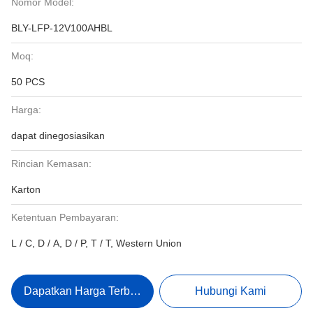
Nomor Model:
BLY-LFP-12V100AHBL
Moq:
50 PCS
Harga:
dapat dinegosiasikan
Rincian Kemasan:
Karton
Ketentuan Pembayaran:
L / C, D / A, D / P, T / T, Western Union
Dapatkan Harga Terbaik
Hubungi Kami