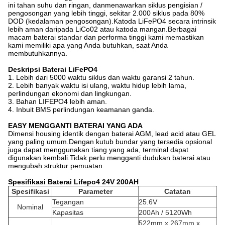
ini tahan suhu dan ringan, dan
menawarkan siklus pengisian /
pengosongan yang lebih tinggi, sekitar 2.000 siklus pada 80%
DOD (kedalaman pengosongan).Katoda LiFePO4 secara intrinsik
lebih aman daripada LiCo02 atau katoda mangan.Berbagai
macam baterai standar dan performa tinggi kami memastikan
kami memiliki apa yang Anda butuhkan, saat Anda
membutuhkannya.
Deskripsi Baterai LiFePO4
1. Lebih dari 5000 waktu siklus dan waktu garansi 2 tahun.
2. Lebih banyak waktu isi ulang, waktu hidup lebih lama,
perlindungan ekonomi dan lingkungan.
3. Bahan LIFEPO4 lebih aman.
4. Inbuit BMS perlindungan keamanan ganda.
EA
SY MENGGANTI BATERAI YANG ADA
Dimensi housing identik dengan baterai AGM, lead acid atau GEL
yang paling umum.Dengan kutub bundar yang tersedia opsional
juga dapat menggunakan tiang yang ada, terminal dapat
digunakan kembali.Tidak perlu mengganti dudukan baterai atau
mengubah struktur pemuatan.
Spesifikasi Baterai Lifepo4 24V 200AH
Spesifikasi
Parameter
Catatan
Tegangan
25.6V
Nominal
Kapasitas
200Ah / 5120Wh
522mm x 267mm x