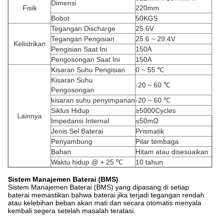
Dimensi
Fisik
220mm
Bobot
50KGS
Tegangan Discharge
25.6V
Tegangan Pengisian
25.6 ~ 29.4V
Kelistrikan
Pengisian Saat Ini
150A
Pengosongan Saat Ini
150A
Kisaran Suhu Pengisian
0 ~ 55 ℃
Kisaran Suhu
-20 ~ 60 ℃
Pengosongan
kisaran suhu penyimpanan
-20 ~ 60 ℃
Siklus Hidup
≥5000Cycles
Lainnya
Impedansi Internal
≤50mΩ
Jenis Sel Baterai
Prismatik
Penyambung
Pilar tembaga
Bahan
Hitam atau disesuaikan
Waktu hidup @ + 25 ℃
10 tahun
Sistem Manajemen Baterai (BMS)
Sistem Manajemen Baterai (BMS) yang dipasang di setiap
baterai memastikan bahwa baterai jika terjadi tegangan rendah
atau kelebihan beban akan mati dan secara otomatis menyala
kembali segera setelah masalah teratasi.