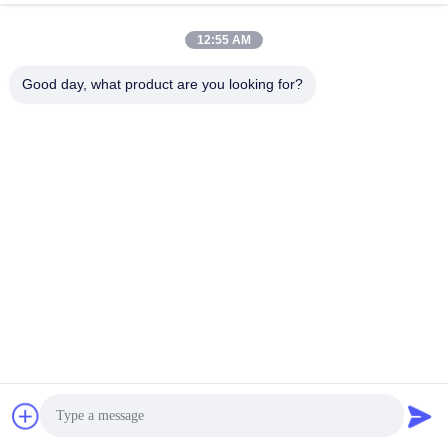
12:55 AM
Kontak Cepat
Good day, what product are you looking for?
TEL:
86-20-82038494
Surel
sales@szbely.com
Alamat :
4/F, Gedung No. 1, Taman Industri HuaWei KeGu, Kota
Dalingshan, Dongguan, Guangdong, Cina. PC: 523000
Kebijakan pribadi
|
Sitemap
Cina Kualitas Baik Baterai 12V LiFePO4 Pemasok. Hak Cipta ©
2021-2026 Shenzhen Bely Energy Technology Co., Ltd. . Seluruh
hak cipta.