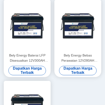
Bely Energy Baterai LFP
Bely Energy Bebas
Disesuaikan 12V300AH
Perawatan 12V280AH
Phosphate LFP Baterai
Lithium Solaire Untuk Mobil
Dapatkan Harga
Dapatkan Harga
PACK Untuk Solar Marine
Listrik, Camper, Kelautan
Terbaik
Terbaik
RV