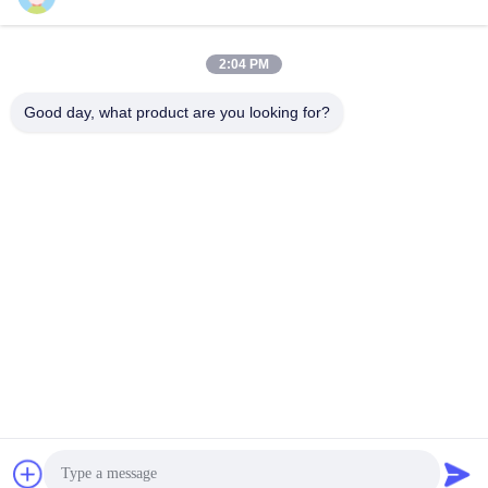
2:04 PM
Kontak Cepat
Good day, what product are you looking for?
TEL:
86-20-82038494
Surel
sales@szbely.com
Alamat :
4/F, Gedung No. 1, Taman Industri HuaWei KeGu, Kota
Dalingshan, Dongguan, Guangdong, Cina. PC: 523000
Kebijakan pribadi
|
Sitemap
Cina Kualitas Baik Baterai 12V LiFePO4 Pemasok. Hak Cipta ©
2021-2026 Shenzhen Bely Energy Technology Co., Ltd. . Seluruh
hak cipta.