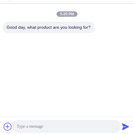
5:20 PM
Kontak Cepat
Good day, what product are you looking for?
TEL:
86-20-82038494
Surel
sales@szbely.com
Alamat :
4/F, Gedung No. 1, Taman Industri HuaWei KeGu, Kota
Dalingshan, Dongguan, Guangdong, Cina. PC: 523000
Kebijakan pribadi
|
Sitemap
Cina Kualitas Baik Baterai 12V LiFePO4 Pemasok. Hak Cipta ©
2021-2026 Shenzhen Bely Energy Technology Co., Ltd. . Seluruh
hak cipta.