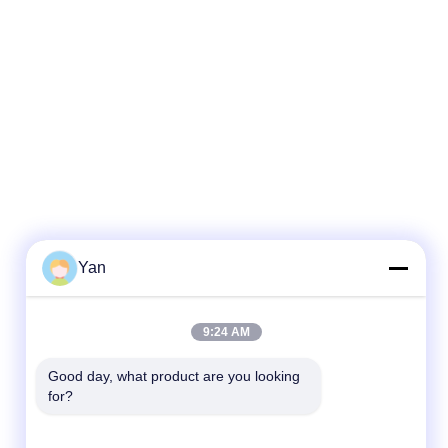
Yan
Kontak Cepat
9:24 AM
TEL:
Good day, what product are you looking 
for?
86-20-82038494
Surel