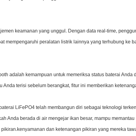
najemen keamanan yang unggul. Dengan data real-time, penggu
mempengaruhi peralatan listrik lainnya yang terhubung ke ba
uetooth adalah kemampuan untuk memeriksa status baterai Anda 
hu Anda terisi sebelum berangkat, fitur ini memberikan ketenan
terai LiFePO4 telah membangun diri sebagai teknologi terke
kah Anda berada di air mengejar ikan besar, mampu memanta
ikiran.kenyamanan dan ketenangan pikiran yang mereka tawa