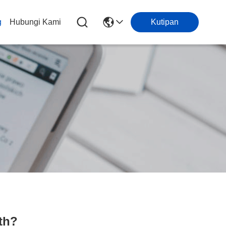
g
Hubungi Kami
Kutipan
th?