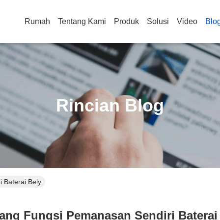
Rumah
Tentang Kami
Produk
Solusi
Video
Blo
Rincian Blog
 Baterai Bely
ang Fungsi Pemanasan Sendiri Baterai