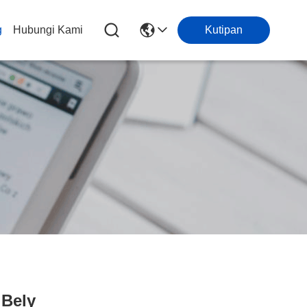
g
Hubungi Kami
Kutipan
 Bely