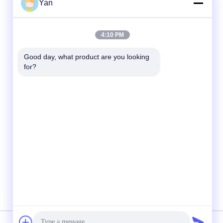
Yan
Kontak Cepat
4:10 PM
TEL:
Good day, what product are you looking 
for?
86-20-82038494
Surel
sales@szbely.com
Alamat :
4/F, Gedung No. 1, Taman Industri HuaWei
KeGu, Kota Dalingshan, Dongguan,
Guangdong, Cina. PC: 523000