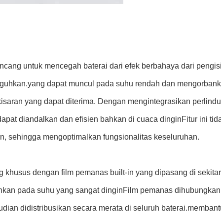
ncang untuk mencegah baterai dari efek berbahaya dari pengisian
ngguhkan.yang dapat muncul pada suhu rendah dan mengorbanka
isaran yang dapat diterima. Dengan mengintegrasikan perlind
apat diandalkan dan efisien bahkan di cuaca dinginFitur ini ti
, sehingga mengoptimalkan fungsionalitas keseluruhan.
g khusus dengan film pemanas built-in yang dipasang di seki
hkan pada suhu yang sangat dinginFilm pemanas dihubungkan 
emudian didistribusikan secara merata di seluruh baterai.mem